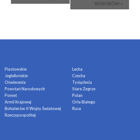
SENIORÓW
»
OSIEDLA
Piastowskie
Lecha
Jagiellońskie
Czecha
Oświecenia
Tysiąclecia
Powstań Narodowych
Stare Żegrze
Pomet
Polan
Armii Krajowej
Orła Białego
Bohaterów II Wojny Światowej
Rusa
Rzeczypospolitej
DOMY KULTURY