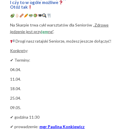
I czy to w ogóle możliwe
Otóż tak
🍽
Na Skarpie trwa cykl warsztatów dla Seniorów
„Zdrowe
jedzenie jest przy
jem
ne”
.
Drogi nasz ratajski Seniorze, możesz jeszcze dołączyć!
Konkrety
:
✔ Terminy:
04.04.
11.04.
18.04.
25.04.
09.05.
✔ godzina 11:30
✔ prowadzenie:
mgr Paulina Konkiewicz