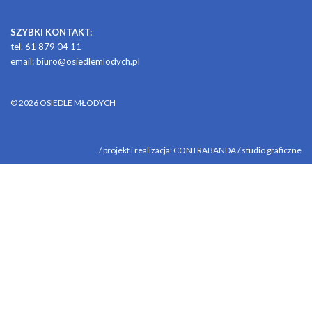
SZYBKI KONTAKT:
tel. 61 879 04 11
email:
biuro@osiedlemlodych.pl
© 2026 OSIEDLE MŁODYCH
/ projekt i realizacja: CONTRABANDA / studio graficzne