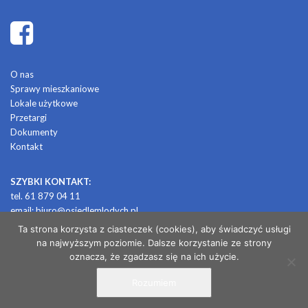
O nas
Sprawy mieszkaniowe
Lokale użytkowe
Przetargi
Dokumenty
Kontakt
SZYBKI KONTAKT:
tel. 61 879 04 11
email:
biuro@osiedlemlodych.pl
Ta strona korzysta z ciasteczek (cookies), aby świadczyć usługi
na najwyższym poziomie. Dalsze korzystanie ze strony
© 2026 OSIEDLE MŁODYCH
oznacza, że zgadzasz się na ich użycie.
Rozumiem
/ projekt i realizacja: CONTRABANDA / studio graficzne