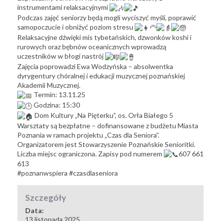
instrumentami relaksacyjnymi
Podczas zajęć seniorzy ⁣będą mogli wyciszyć myśli, poprawić
samopoczucie i obniżyć poziom stresu
Relaksacyjne dźwięki mis tybetańskich, dzwonków koshi i
rurowych oraz bębnów oceanicznych wprowadzą
uczestników w błogi nastrój
Zajęcia poprowadzi Ewa Wodzyńska – absolwentka
dyrygentury chóralnej i edukacji muzycznej poznańskiej
Akademii Muzycznej.
Termin: 13.11.25
Godzina: 15:30
Dom Kultury „Na Pięterku”, os. Orła Białego 5
Warsztaty są bezpłatne – dofinansowane z budżetu Miasta
Poznania w ramach projektu „Czas dla Seniora”.
Organizatorem jest Stowarzyszenie
Poznańskie Senioritki
.
Liczba miejsc ograniczona. Zapisy pod numerem
607 661
613
#poznanwspiera
#czasdlaseniora
Szczegóły
Data:
13 listopada 2025