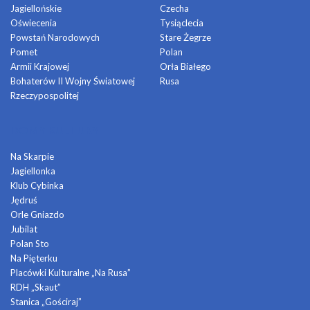
Jagiellońskie
Czecha
Oświecenia
Tysiąclecia
Powstań Narodowych
Stare Żegrze
Pomet
Polan
Armii Krajowej
Orła Białego
Bohaterów II Wojny Światowej
Rusa
Rzeczypospolitej
DOMY KULTURY
Na Skarpie
Jagiellonka
Klub Cybinka
Jędruś
Orle Gniazdo
Jubilat
Polan Sto
Na Pięterku
Placówki Kulturalne „Na Rusa”
RDH „Skaut”
Stanica „Gościraj”