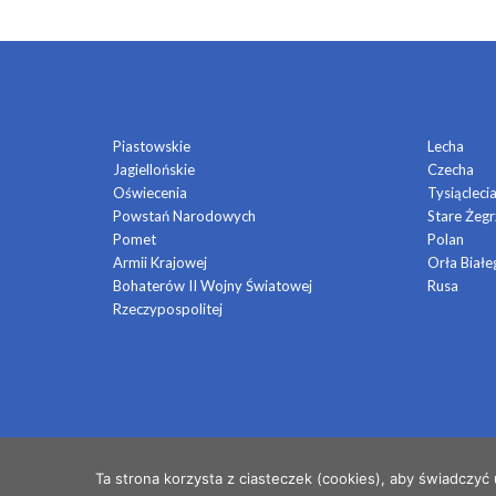
OSIEDLA
Piastowskie
Lecha
Jagiellońskie
Czecha
Oświecenia
Tysiącleci
Powstań Narodowych
Stare Żegr
Pomet
Polan
Armii Krajowej
Orła Białe
Bohaterów II Wojny Światowej
Rusa
Rzeczypospolitej
© 2026 OSIEDLE MŁODYCH
Ta strona korzysta z ciasteczek (cookies), aby świadczyć