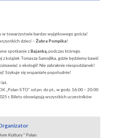
y w towarzystwie bardzo wyjątkowego gościa!
wszystkich dzieci –
Żubra Pompika
!
wne spotkanie z
Bajanką,
podczas którego
j z książek Tomasza Samojlika, gdzie będziemy bawić
ozmawiać o ekologii! Nie zabraknie niespodzianek!
ej! Szykuje się wspaniałe popołudnie!
lat.
 DK „Polan STO” od pn. do pt., w godz. 16:00 – 20:00
025 r. Bilety obowiązują wszystkich uczestników
Organizator
Dom Kultury ” Polan