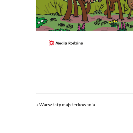
Wydarzenie
«
Warsztaty majsterkowania
Nawigacja