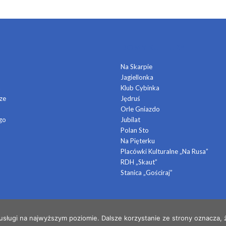
DOMY KULTURY
Na Skarpie
Jagiellonka
a
Klub Cybinka
ze
Jędruś
Orle Gniazdo
go
Jubilat
Polan Sto
Na Pięterku
Placówki Kulturalne „Na Rusa”
RDH „Skaut”
Stanica „Gościraj”
 usługi na najwyższym poziomie. Dalsze korzystanie ze strony oznacza, ż