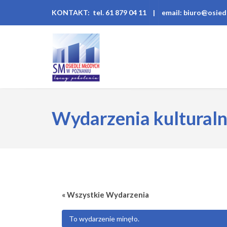
KONTAKT: tel. 61 879 04 11
|
email: biuro@osied
Wydarzenia kultural
« Wszystkie Wydarzenia
To wydarzenie minęło.