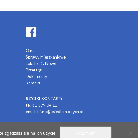
O nas
Sprawy mieszkaniowe
Lokale użytkowe
Przetargi
Dokumenty
Kontakt
SZYBKI KONTAKT:
tel. 61 879 04 11
email:
biuro@osiedlemlodych.pl
/ projekt i realizacja: CONTRABANDA / studio graficzne
e zgadzasz się na ich użycie.
Rozumiem