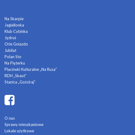
DOMY KULTURY
Na Skarpie
Jagiellonka
Klub Cybinka
Jędruś
Orle Gniazdo
Jubilat
Polan Sto
Na Pięterku
Placówki Kulturalne „Na Rusa”
RDH „Skaut”
Stanica „Gościraj”
O nas
Sprawy mieszkaniowe
Lokale użytkowe