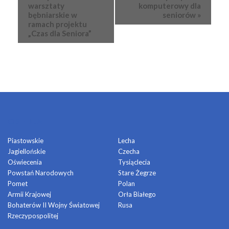
Nawigacja
warsztaty
komputerowy dla
bębniarskie w
seniorów
»
ramach projektu
„Czas dla Seniora”
OSIEDLA
Piastowskie
Lecha
Jagiellońskie
Czecha
Oświecenia
Tysiąclecia
Powstań Narodowych
Stare Żegrze
Pomet
Polan
Armii Krajowej
Orła Białego
Bohaterów II Wojny Światowej
Rusa
Rzeczypospolitej