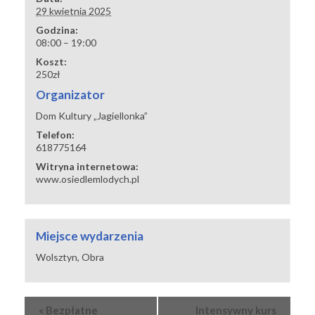
29 kwietnia 2025
Godzina:
08:00 – 19:00
Koszt:
250zł
Organizator
Dom Kultury „Jagiellonka”
Telefon:
618775164
Witryna internetowa:
www.osiedlemlodych.pl
Miejsce wydarzenia
Wolsztyn, Obra
Wydarzenie
«
Bezpłatne
Intensywny kurs