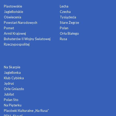
Piastowskie
Lecha
Jagiellońskie
Czecha
Oświecenia
Tysiąclecia
Powstań Narodowych
Stare Żegrze
Pomet
Polan
Armii Krajowej
Orła Białego
Bohaterów II Wojny Światowej
Rusa
Rzeczypospolitej
DOMY KULTURY
Na Skarpie
Jagiellonka
Klub Cybinka
Jędruś
Orle Gniazdo
Jubilat
Polan Sto
Na Pięterku
Placówki Kulturalne „Na Rusa”