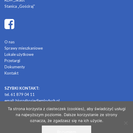
RDH „Skaut”
Stanica „Gościraj”
O nas
Sprawy mieszkaniowe
Lokale użytkowe
Przetargi
Dokumenty
Kontakt
SZYBKI KONTAKT:
tel. 61 879 04 11
email:
biuro@osiedlemlodych.pl
Ta strona korzysta z ciasteczek (cookies), aby świadczyć usługi
na najwyższym poziomie. Dalsze korzystanie ze strony
© 2026 OSIEDLE MŁODYCH
oznacza, że zgadzasz się na ich użycie.
Rozumiem