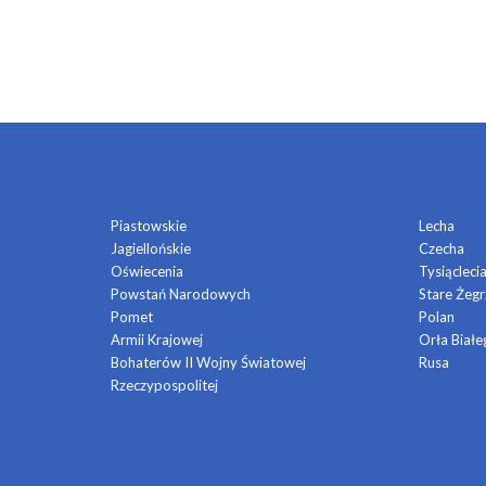
OSIEDLA
Piastowskie
Lecha
Jagiellońskie
Czecha
Oświecenia
Tysiącleci
Powstań Narodowych
Stare Żegr
Pomet
Polan
Armii Krajowej
Orła Białe
Bohaterów II Wojny Światowej
Rusa
Rzeczypospolitej