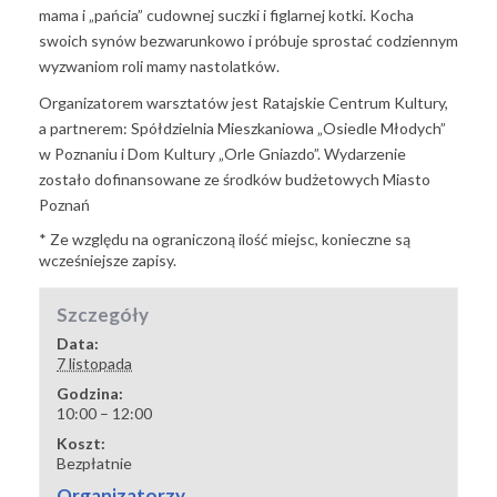
mama i „pańcia” cudownej suczki i figlarnej kotki. Kocha
swoich synów bezwarunkowo i próbuje sprostać codziennym
wyzwaniom roli mamy nastolatków.
Organizatorem warsztatów jest Ratajskie Centrum Kultury,
a partnerem:
Spółdzielnia Mieszkaniowa „Osiedle Młodych”
w Poznaniu
i
Dom Kultury „Orle Gniazdo”
. Wydarzenie
zostało dofinansowane ze środków budżetowych
Miasto
Poznań
* Ze względu na ograniczoną ilość miejsc, konieczne są
wcześniejsze zapisy.
Szczegóły
Data:
7 listopada
Godzina:
10:00 – 12:00
Koszt:
Bezpłatnie
Organizatorzy