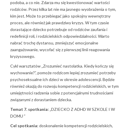
podoba, a co nie. Zdarza mu się kwestionować wartości
rodziców. Przez kilka lat nie ma jasnego wyobrażenia o tym,
kim jest. Może to przebiegać jako spokojny wewnętrzny
proces, ale również jak prawdziwy kryzys. W tym czasie
dorastające dziecko potrzebuje od rodziców zaufania i
redefinicji roli, i rodzicielskich odpowiedzialności. Warto
nabrać trochę dystansu, zmniejszyć emocjonalne
zaangażowanie, wycofać się z pierwszej linii reagowania
kryzysowego.
Cykl warsztatów „Zrozumieć nastolatka. Kiedy kończy się
wychowanie?”, pomoże rodzicom lepiej zrozumieć potrzeby
psychoseksualne ich dzieci w okresie adolescencji. Będzie
również okazją do rozwoju kompetencji rodzicielskich, w tym
umiejętności radzenia sobie z potencjalnymi trudnościami
związanymi z dorastaniem dziecka.
Temat 7. spotkania:
„DZIECKO Z ADHD W SZKOLE I W
DOMU ”
Cel spotkania:
doskonalenie kompetencji rodzicielskich,