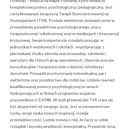
i rozwoju – miejsca na mapie Poznania, które świadczy
kompleksową pomoc psychologiczną i pedagogiczną. Jest
certyfikowanym terapeutą Terapii Skoncentrowanej na
Rozwiązaniach (TSR). Posiada wieloletnie doświadczenie w
prowadzeniu poradnictwa psychologicznego, pracy
terapeutycznej i szkoleniowej oraz w mediacjach i interwencji
kryzysowej. Swoje kompetencje rozwijała pracując w
jednostkach wojskowych i szkołach, współpracując z
placówkami służby zdrowia oraz prowadząc szkolenia i
warsztaty dla różnych grup zawodowych. Obecnie pracuje
konsultacyjnie i terapeutycznie z dziećmi, młodzieżą i
dorosłymi. Prowadzi psychoterapię indywidualną, par i
małżeństw oraz poradnictwo dla rodziców. Udziela również
kwalifikowanej pomocy psychologicznej w ramach
funkcjonujących w firmach programów wsparcia
pracowników (I-EAP®). W myśl głównej idei TSR stara się
być ekspertem od swojego życia. Jest w permanentnym
ruchu, wciąż szuka nowych inspiracji, rozwija
przedsiębiorczość. Ludzie mówią o niej, że łączy w sobie
rozsądek i wysoką wrażliwość emocjonalną. Prywatnie żona,