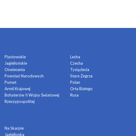
OSIEDLA
Piastowskie
Lecha
Jagiellońskie
Czecha
Oświecenia
Tysiąclecia
Powstań Narodowych
Stare Żegrze
Pomet
Polan
Armii Krajowej
Orła Białego
Bohaterów II Wojny Światowej
Rusa
Rzeczypospolitej
DOMY KULTURY
Na Skarpie
Jagiellonka