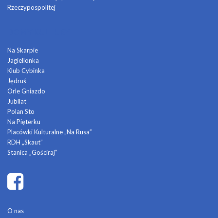
Rzeczypospolitej
DOMY KULTURY
Na Skarpie
Jagiellonka
Klub Cybinka
Jędruś
Orle Gniazdo
Jubilat
Polan Sto
Na Pięterku
Placówki Kulturalne „Na Rusa”
RDH „Skaut”
Stanica „Gościraj”
O nas