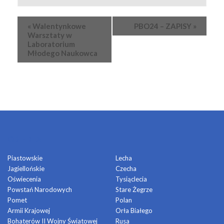
Wydarzenie
«
Walentynkowe
PBO24 – ZAPISY
»
Nawigacja
Warsztaty w
Laboratorium
Młodego Naukowca
OSIEDLA
Piastowskie
Lecha
Jagiellońskie
Czecha
Oświecenia
Tysiąclecia
Powstań Narodowych
Stare Żegrze
Pomet
Polan
Armii Krajowej
Orła Białego
Bohaterów II Wojny Światowej
Rusa