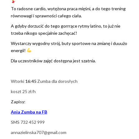
To radosne cardio, wytężona praca mięśni, a do tego trening
równowagi i sprawności całego ciała.
A gdyby dorzucić do tego gorrrące rytmy latino, to już nie
trzeba nikogo specjalnie zachęcać!
Wystarczy wygodny strój, buty sportowe na zmianę i duuużo
energii!
Dla uczestników zajęć dostępna jest szatnia.
Wtorki
16:45
Zumba dla dorosłych
koszt 25 zł/h
Zapisy:
Ania Zumba na FB
SMS 732 452 999
annazielinska707@gmail.com