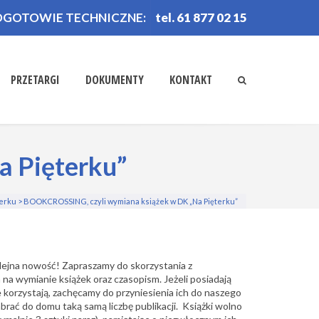
OGOTOWIE TECHNICZNE:
tel. 61 877 02 15
PRZETARGI
DOKUMENTY
KONTAKT
 Pięterku”
terku
>
BOOKCROSSING, czyli wymiana książek w DK „Na Pięterku”
lejna nowość! Zapraszamy do skorzystania z
wymianie książek oraz czasopism. Jeżeli posiadają
e korzystają, zachęcamy do przyniesienia ich do naszego
rać do domu taką samą liczbę publikacji. Książki wolno