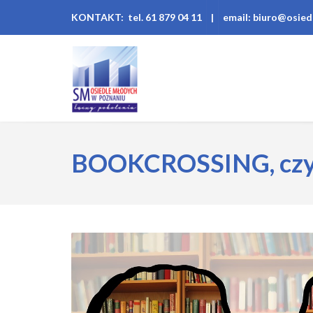
KONTAKT: tel. 61 879 04 11
|
email: biuro@osied
BOOKCROSSING, czyli