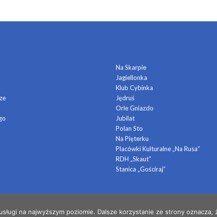
DOMY KULTURY
Na Skarpie
Jagiellonka
a
Klub Cybinka
ze
Jędruś
Orle Gniazdo
go
Jubilat
Polan Sto
Na Pięterku
Placówki Kulturalne „Na Rusa”
RDH „Skaut”
Stanica „Gościraj”
 usługi na najwyższym poziomie. Dalsze korzystanie ze strony oznacza, ż