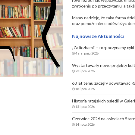
również od nas wypożyczać (maksy
zwróceniu po przeczytaniu, a także
Mamy nadzieję, że taka forma dzi
oraz pomoże nieco odświeżyć dom
Najnowsze Aktualności
„Za liczbami” – rozpoczynamy cykl 
4 sierpnia 2026
Wystartowały nowe projekty kult
23 lipca 2026
60 lat temu zaczęły powstawać Ra
18 lipca 2026
Historia ratajskich osiedli w Gale
15 lipca 2026
Czerwiec 2026 na osiedlach Stare
14 lipca 2026