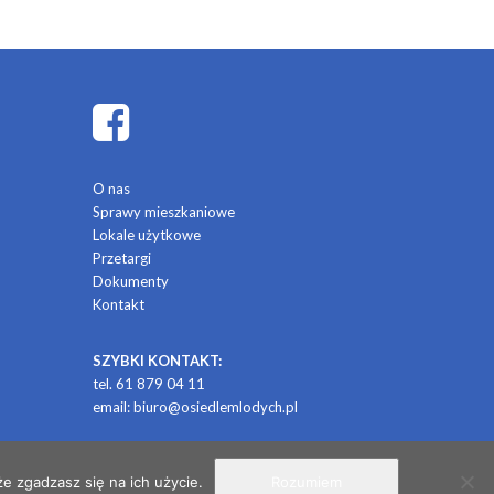
O nas
Sprawy mieszkaniowe
Lokale użytkowe
Przetargi
Dokumenty
Kontakt
SZYBKI KONTAKT:
tel. 61 879 04 11
email:
biuro@osiedlemlodych.pl
/ projekt i realizacja: CONTRABANDA / studio graficzne
e zgadzasz się na ich użycie.
Rozumiem