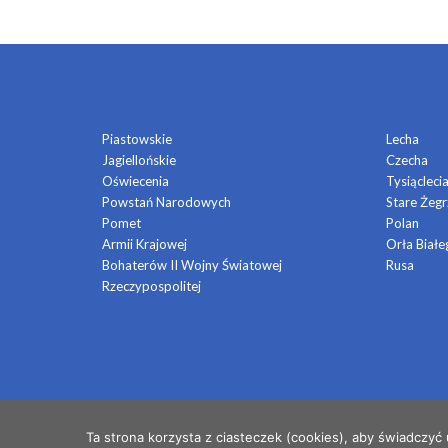
OSIEDLA
Piastowskie
Lecha
Jagiellońskie
Czecha
Oświecenia
Tysiącleci
Powstań Narodowych
Stare Żegr
Pomet
Polan
Armii Krajowej
Orła Białe
Bohaterów II Wojny Światowej
Rusa
Rzeczypospolitej
© 2026 OSIEDLE MŁODYCH
Ta strona korzysta z ciasteczek (cookies), aby świadczyć