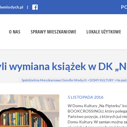
P
lemlodych.pl
|
O NAS
SPRAWY MIESZKANIOWE
LOKALE UŻYTKOWE
 wymiana książek w DK „Na
Spółdzielnia Mieszkaniowa Osiedle Młodych
>
DOMY KULTURY
>
Na pię
5 LISTOPADA 2016
W Domu Kultury „Na Pięterku” ko
BOOKCROSSINGU, który polega na 
Państwo pozycje, z których już ni
Domu Kultury. W zamian można zab