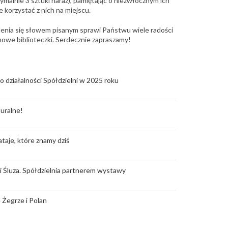
malnie 3 sztuki naraz), pamiętając o niezwłocznym ich
 korzystać z nich na miejscu.
elenia się słowem pisanym sprawi Państwu wiele radości
owe biblioteczki. Serdecznie zapraszamy!
o działalności Spółdzielni w 2025 roku
uralne!
taje, które znamy dziś
rii Śluza. Spółdzielnia partnerem wystawy
 Żegrze i Polan