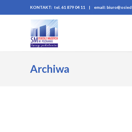
KONTAKT: tel. 61 879 04 11
|
email: biuro@osied
Archiwa