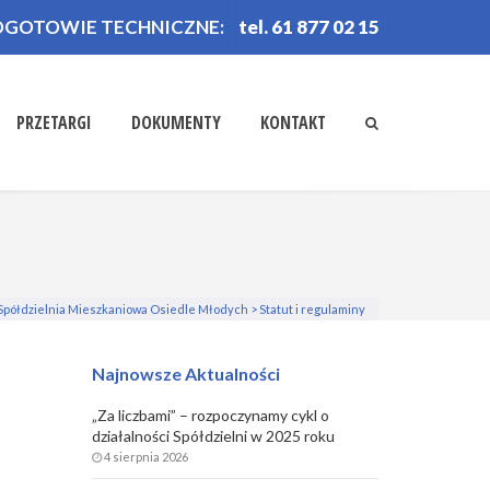
OGOTOWIE TECHNICZNE:
tel. 61 877 02 15
PRZETARGI
DOKUMENTY
KONTAKT
Spółdzielnia Mieszkaniowa Osiedle Młodych
>
Statut i regulaminy
Najnowsze Aktualności
„Za liczbami” – rozpoczynamy cykl o
działalności Spółdzielni w 2025 roku
4 sierpnia 2026