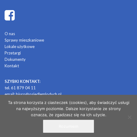
O nas
Sprawy mieszkaniowe
Lokale użytkowe
Przetargi
Dokumenty
Kontakt
SZYBKI KONTAKT:
tel. 61 879 04 11
email:
biuro@osiedlemlodych.pl
Ta strona korzysta z ciasteczek (cookies), aby świadczyć usługi
na najwyższym poziomie. Dalsze korzystanie ze strony
© 2026 OSIEDLE MŁODYCH
oznacza, że zgadzasz się na ich użycie.
Rozumiem
/ projekt i realizacja: CONTRABANDA / studio graficzne