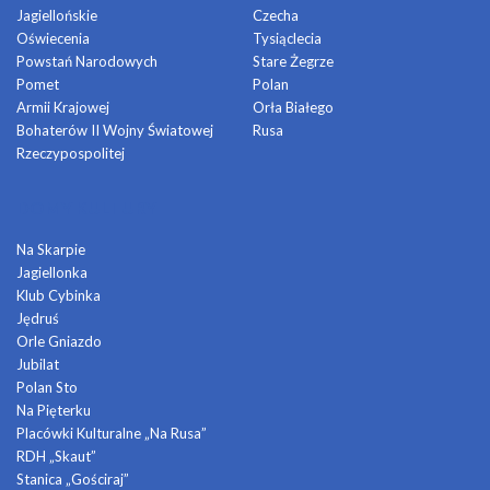
Jagiellońskie
Czecha
Oświecenia
Tysiąclecia
Powstań Narodowych
Stare Żegrze
Pomet
Polan
Armii Krajowej
Orła Białego
Bohaterów II Wojny Światowej
Rusa
Rzeczypospolitej
DOMY KULTURY
Na Skarpie
Jagiellonka
Klub Cybinka
Jędruś
Orle Gniazdo
Jubilat
Polan Sto
Na Pięterku
Placówki Kulturalne „Na Rusa”
RDH „Skaut”
Stanica „Gościraj”