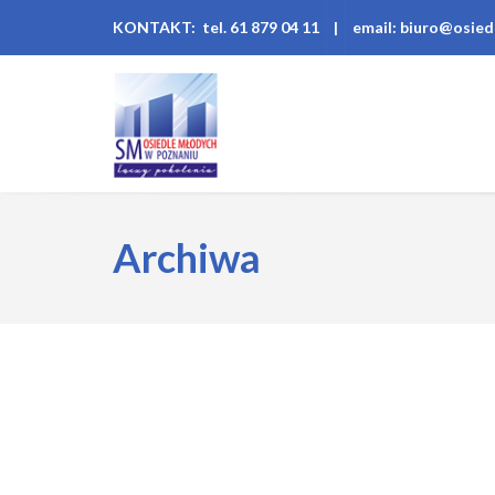
KONTAKT: tel. 61 879 04 11
|
email: biuro@osied
Archiwa