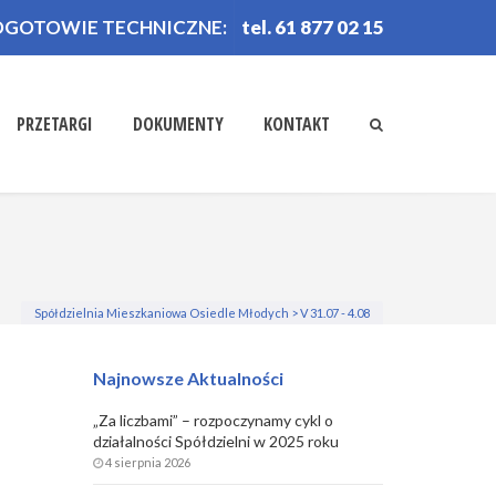
OGOTOWIE TECHNICZNE:
tel. 61 877 02 15
PRZETARGI
DOKUMENTY
KONTAKT
Spółdzielnia Mieszkaniowa Osiedle Młodych
>
V 31.07 - 4.08
Najnowsze Aktualności
„Za liczbami” – rozpoczynamy cykl o
działalności Spółdzielni w 2025 roku
4 sierpnia 2026