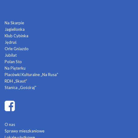
DOMY KULTURY
Na Skarpie
Jagiellonka
Klub Cybinka
Jędruś
Orle Gniazdo
Jubilat
Polan Sto
Na Pięterku
Placówki Kulturalne „Na Rusa”
RDH „Skaut”
Stanica „Gościraj”
O nas
Sprawy mieszkaniowe
Lokale użytkowe