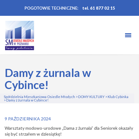
POGOTOWIE TECHNICZNE:
tel. 61 877 02 15
Damy z żurnala w
Cybince!
Spółdzielnia Mieszkaniowa Osiedle Młodych
>
DOMY KULTURY
>
Klub Cybinka
>
Damy z żurnala w Cybince!
9 PAŹDZIERNIKA 2024
Warsztaty modowo-urodowe „Dama z żurnala” dla Seniorek okazały
się być strzałem w dziesiątkę!