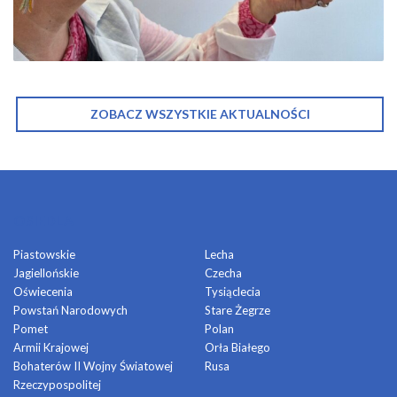
ZOBACZ WSZYSTKIE AKTUALNOŚCI
OSIEDLA
Piastowskie
Lecha
Jagiellońskie
Czecha
Oświecenia
Tysiąclecia
Powstań Narodowych
Stare Żegrze
Pomet
Polan
Armii Krajowej
Orła Białego
Bohaterów II Wojny Światowej
Rusa
Rzeczypospolitej