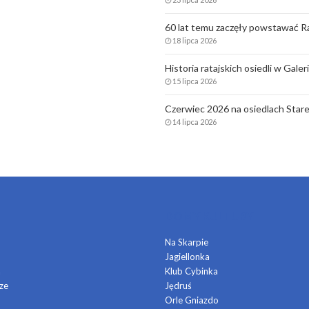
60 lat temu zaczęły powstawać Ra
18 lipca 2026
Historia ratajskich osiedli w Gale
15 lipca 2026
Czerwiec 2026 na osiedlach Stare
14 lipca 2026
DOMY KULTURY
Na Skarpie
Jagiellonka
a
Klub Cybinka
ze
Jędruś
Orle Gniazdo