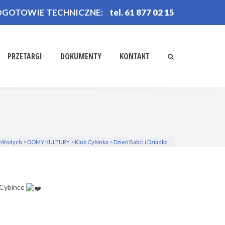
OGOTOWIE TECHNICZNE:
tel. 61 877 02 15
PRZETARGI
DOKUMENTY
KONTAKT
 Młodych
>
DOMY KULTURY
>
Klub Cybinka
>
Dzień Babci i Dziadka
 Cybince