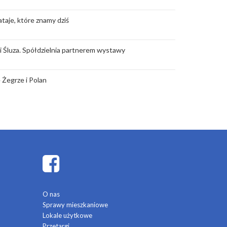
taje, które znamy dziś
rii Śluza. Spółdzielnia partnerem wystawy
 Żegrze i Polan
O nas
Sprawy mieszkaniowe
Lokale użytkowe
Przetargi