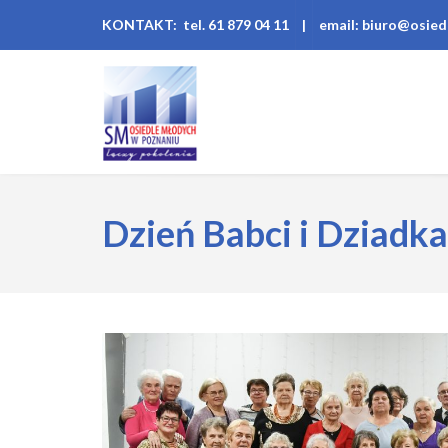
KONTAKT: tel. 61 879 04 11
|
email: biuro@osied
Dzień Babci i Dziadka