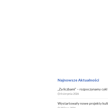
Najnowsze Aktualności
„Za liczbami” – rozpoczynamy cykl 
4 sierpnia 2026
Wystartowały nowe projekty kult
23 lipca 2026