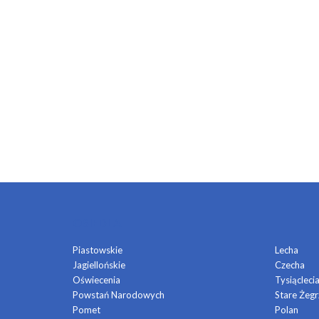
OSIEDLA
Piastowskie
Lecha
Jagiellońskie
Czecha
Oświecenia
Tysiącleci
Powstań Narodowych
Stare Żegr
Pomet
Polan