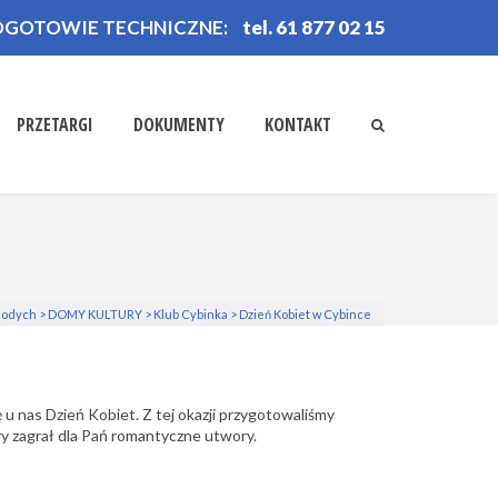
OGOTOWIE TECHNICZNE:
tel. 61 877 02 15
PRZETARGI
DOKUMENTY
KONTAKT
łodych
>
DOMY KULTURY
>
Klub Cybinka
>
Dzień Kobiet w Cybince
 u nas Dzień Kobiet. Z tej okazji przygotowaliśmy
y zagrał dla Pań romantyczne utwory.