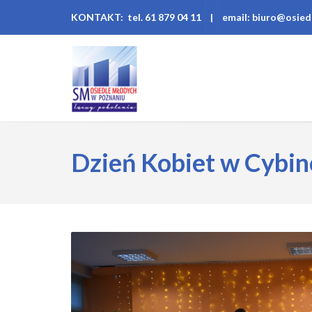
KONTAKT: tel. 61 879 04 11
|
email: biuro@osied
Dzień Kobiet w Cybin