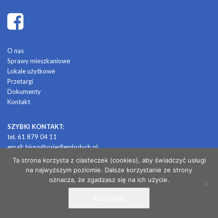
O nas
Sprawy mieszkaniowe
Lokale użytkowe
Przetargi
Dokumenty
Kontakt
SZYBKI KONTAKT:
tel. 61 879 04 11
email:
biuro@osiedlemlodych.pl
Ta strona korzysta z ciasteczek (cookies), aby świadczyć usługi
na najwyższym poziomie. Dalsze korzystanie ze strony
© 2026 OSIEDLE MŁODYCH
oznacza, że zgadzasz się na ich użycie.
Rozumiem
/ projekt i realizacja: CONTRABANDA / studio graficzne