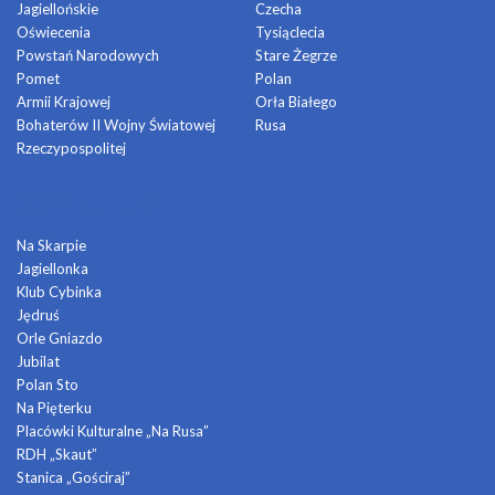
Jagiellońskie
Czecha
Oświecenia
Tysiąclecia
Powstań Narodowych
Stare Żegrze
Pomet
Polan
Armii Krajowej
Orła Białego
Bohaterów II Wojny Światowej
Rusa
Rzeczypospolitej
DOMY KULTURY
Na Skarpie
Jagiellonka
Klub Cybinka
Jędruś
Orle Gniazdo
Jubilat
Polan Sto
Na Pięterku
Placówki Kulturalne „Na Rusa”
RDH „Skaut”
Stanica „Gościraj”