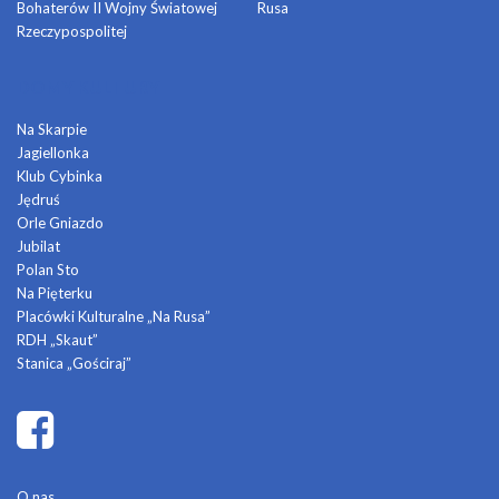
Bohaterów II Wojny Światowej
Rusa
Rzeczypospolitej
DOMY KULTURY
Na Skarpie
Jagiellonka
Klub Cybinka
Jędruś
Orle Gniazdo
Jubilat
Polan Sto
Na Pięterku
Placówki Kulturalne „Na Rusa”
RDH „Skaut”
Stanica „Gościraj”
O nas