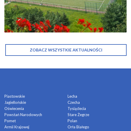
ZOBACZ WSZYSTKIE AKTUALNOŚCI
OSIEDLA
Piastowskie
Lecha
Jagiellońskie
Czecha
Oświecenia
Tysiąclecia
Powstań Narodowych
Stare Żegrze
Pomet
Polan
Armii Krajowej
Orła Białego