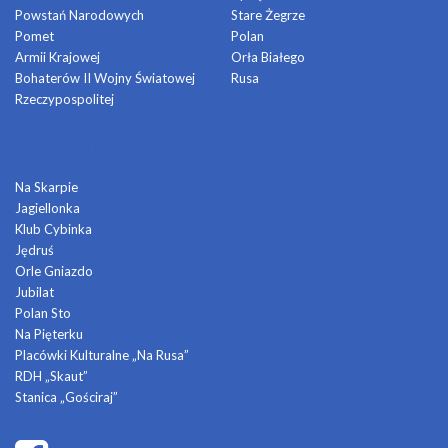
Powstań Narodowych
Stare Żegrze
Pomet
Polan
Armii Krajowej
Orła Białego
Bohaterów II Wojny Światowej
Rusa
Rzeczypospolitej
DOMY KULTURY
Na Skarpie
Jagiellonka
Klub Cybinka
Jędruś
Orle Gniazdo
Jubilat
Polan Sto
Na Pięterku
Placówki Kulturalne „Na Rusa”
RDH „Skaut”
Stanica „Gościraj”