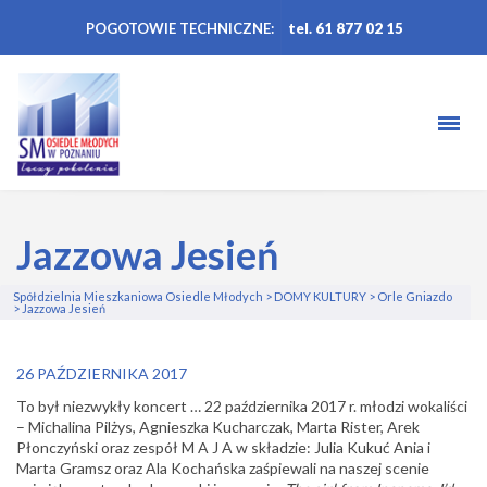
POGOTOWIE TECHNICZNE:
tel. 61 877 02 15
Jazzowa Jesień
Spółdzielnia Mieszkaniowa Osiedle Młodych
>
DOMY KULTURY
>
Orle Gniazdo
>
Jazzowa Jesień
26 PAŹDZIERNIKA 2017
To był niezwykły koncert … 22 października 2017 r. młodzi wokaliści
– Michalina Pilżys, Agnieszka Kucharczak, Marta Rister, Arek
Płonczyński oraz zespół M A J A w składzie: Julia Kukuć Ania i
Marta Gramsz oraz Ala Kochańska zaśpiewali na naszej scenie