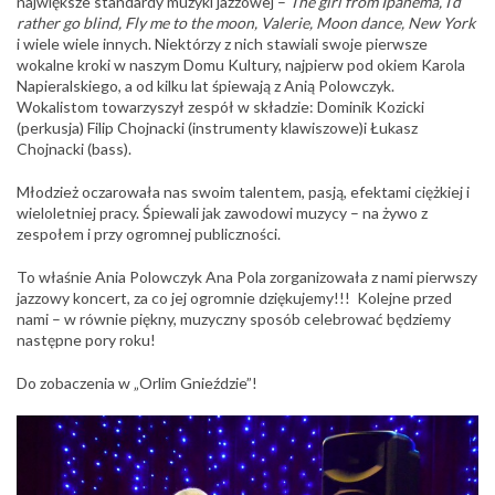
największe standardy muzyki jazzowej –
The girl from Ipanema, I’d
rather go blind, Fly me to the moon, Valerie, Moon dance, New York
i wiele wiele innych. Niektórzy z nich stawiali swoje pierwsze
wokalne kroki w naszym Domu Kultury, najpierw pod okiem Karola
Napieralskiego
, a od kilku lat śpiewają z Anią Polowczyk.
Wokalistom towarzyszył zespół w składzie: Dominik Kozicki
(perkusja) Filip Chojnacki (instrumenty klawiszowe)i Łukasz
Chojnacki (bass).
Młodzież oczarowała nas swoim talentem, pasją, efektami ciężkiej i
wieloletniej pracy. Śpiewali jak zawodowi muzycy – na żywo z
zespołem i przy ogromnej publiczności.
To właśnie Ania Polowczyk Ana Pola zorganizowała z nami pierwszy
jazzowy koncert, za co jej ogromnie dziękujemy!!! Kolejne przed
nami – w równie piękny, muzyczny sposób celebrować będziemy
następne pory roku!
Do zobaczenia w „Orlim Gnieździe”!