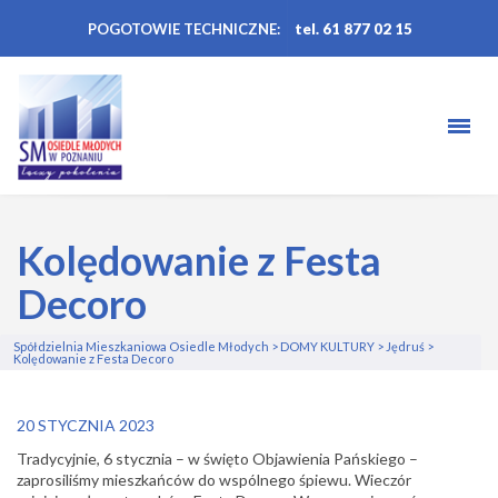
POGOTOWIE TECHNICZNE:
tel. 61 877 02 15
Kolędowanie z Festa
Decoro
Spółdzielnia Mieszkaniowa Osiedle Młodych
>
DOMY KULTURY
>
Jędruś
>
Kolędowanie z Festa Decoro
20 STYCZNIA 2023
Tradycyjnie, 6 stycznia – w święto Objawienia Pańskiego –
zaprosiliśmy mieszkańców do wspólnego śpiewu. Wieczór