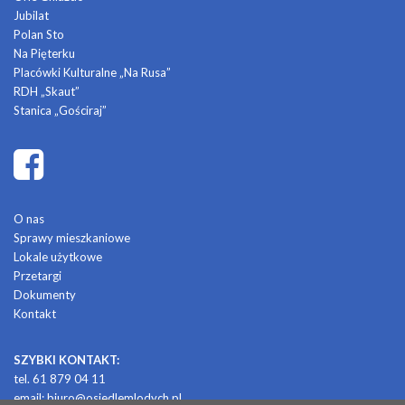
Jubilat
Polan Sto
Na Pięterku
Placówki Kulturalne „Na Rusa”
RDH „Skaut”
Stanica „Gościraj”
O nas
Sprawy mieszkaniowe
Lokale użytkowe
Przetargi
Dokumenty
Kontakt
SZYBKI KONTAKT:
tel. 61 879 04 11
email:
biuro@osiedlemlodych.pl