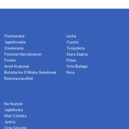
OSIEDLA
Piastowskie
Lecha
Jagiellońskie
Czecha
Oświecenia
Tysiąclecia
Powstań Narodowych
Stare Żegrze
Pomet
Polan
Armii Krajowej
Orła Białego
Bohaterów II Wojny Światowej
Rusa
Rzeczypospolitej
DOMY KULTURY
Na Skarpie
Jagiellonka
Klub Cybinka
Jędruś
Orle Gniazdo