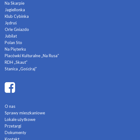
Na Skarpie
Jagiellonka
Klub Cybinka
Jędruś
Orle Gniazdo
Jubilat
Polan Sto
Na Pięterku
Placówki Kulturalne „Na Rusa”
RDH „Skaut”
Stanica „Gościraj”
O nas
Sprawy mieszkaniowe
Lokale użytkowe
Przetargi
Dokumenty
Kontakt