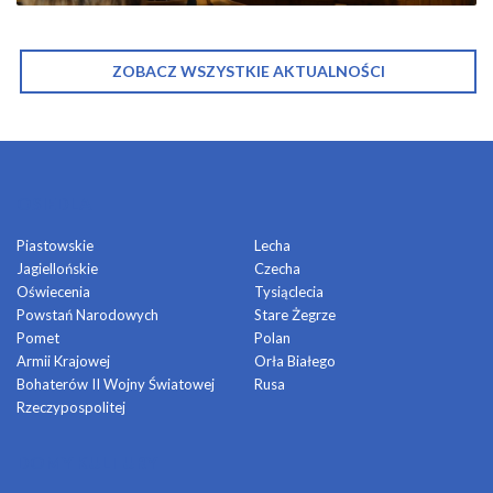
ZOBACZ WSZYSTKIE AKTUALNOŚCI
OSIEDLA
Piastowskie
Lecha
Jagiellońskie
Czecha
Oświecenia
Tysiąclecia
Powstań Narodowych
Stare Żegrze
Pomet
Polan
Armii Krajowej
Orła Białego
Bohaterów II Wojny Światowej
Rusa
Rzeczypospolitej
DOMY KULTURY