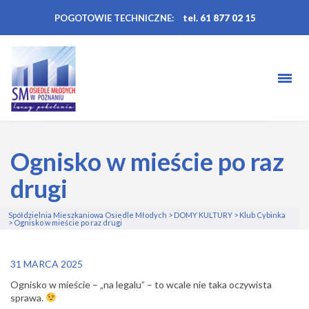
POGOTOWIE TECHNICZNE:
tel. 61 877 02 15
Ognisko w mieście po raz
drugi
Spółdzielnia Mieszkaniowa Osiedle Młodych
>
DOMY KULTURY
>
Klub Cybinka
>
Ognisko w mieście po raz drugi
31 MARCA 2025
Ognisko w mieście – „na legalu” – to wcale nie taka oczywista
sprawa.