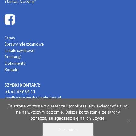
Stanica „Gościraj”
O nas
Sprawy mieszkaniowe
Lokale użytkowe
Przetargi
Dokumenty
Kontakt
SZYBKI KONTAKT:
tel. 61 879 04 11
email:
biuro@osiedlemlodych.pl
Ta strona korzysta z ciasteczek (cookies), aby świadczyć usługi
na najwyższym poziomie. Dalsze korzystanie ze strony
© 2026 OSIEDLE MŁODYCH
oznacza, że zgadzasz się na ich użycie.
Rozumiem