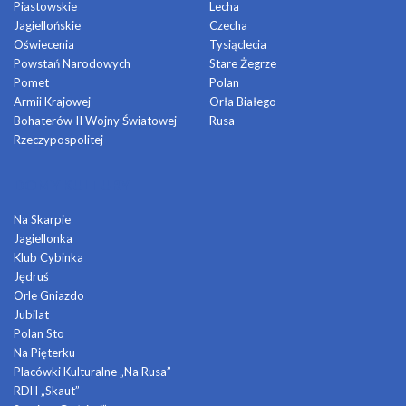
Piastowskie
Lecha
Jagiellońskie
Czecha
Oświecenia
Tysiąclecia
Powstań Narodowych
Stare Żegrze
Pomet
Polan
Armii Krajowej
Orła Białego
Bohaterów II Wojny Światowej
Rusa
Rzeczypospolitej
DOMY KULTURY
Na Skarpie
Jagiellonka
Klub Cybinka
Jędruś
Orle Gniazdo
Jubilat
Polan Sto
Na Pięterku
Placówki Kulturalne „Na Rusa”
RDH „Skaut”