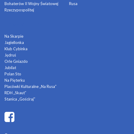
Bohaterów II Wojny Światowej
Rusa
Rzeczypospolitej
DOMY KULTURY
Na Skarpie
Jagiellonka
Klub Cybinka
Jędruś
Orle Gniazdo
Jubilat
Polan Sto
Na Pięterku
Placówki Kulturalne „Na Rusa”
RDH „Skaut”
Stanica „Gościraj”