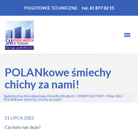
POGOTOWIE TECHNICZNE:
tel. 61 877 02 15
POLANkowe śmiechy
chichy za nami!
Spółdzielnia Mieszkaniowa Osiedle Młodych
>
DOMY KULTURY
>
Polan Sto
>
POLANkowe śmiechy chichy za nami!
21 LIPCA 2022
Czy było nas dużo?