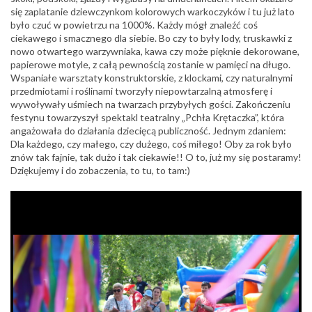
się zaplatanie dziewczynkom kolorowych warkoczyków i tu już lato
było czuć w powietrzu na 1000%. Każdy mógł znaleźć coś
ciekawego i smacznego dla siebie. Bo czy to były lody, truskawki z
nowo otwartego warzywniaka, kawa czy może pięknie dekorowane,
papierowe motyle, z całą pewnością zostanie w pamięci na długo.
Wspaniałe warsztaty konstruktorskie, z klockami, czy naturalnymi
przedmiotami i roślinami tworzyły niepowtarzalną atmosferę i
wywoływały uśmiech na twarzach przybyłych gości. Zakończeniu
festynu towarzyszył spektakl teatralny „Pchła Krętaczka”, która
angażowała do działania dziecięcą publiczność. Jednym zdaniem:
Dla każdego, czy małego, czy dużego, coś miłego! Oby za rok było
znów tak fajnie, tak dużo i tak ciekawie!! O to, już my się postaramy!
Dziękujemy i do zobaczenia, to tu, to tam:)