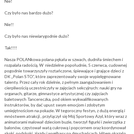
Nie!
Czy było nas bardzo dużo?
Nie!!
Czy było nas niewiarygodnie dużo?
Tak!!!!
Nasza POLANkowa polana pękała w szwach, dudniła śmiechem i
rozpalała radością. W niedzielne popołudnie, 5 czerwca, cudownej
pogodnie towarzyszyły roztańczone, śpiewające i grające dzieci z
DK „Polan STO”, które zaprezentowały swoje wypielęgnowane
talenty. Przez cały rok dzielnie, z pełnym zaangażowaniem i
cierpliwością uczestniczyły w zajęciach sekcyjnych: nauki gry na
organach, gitarze, gimnastyce artystycznej czy zajęciach
baletowych Tancereczka, pod okiem wykwalifikowanych
instruktorów, by dać upust swym emocjom i zdobytym
umiejętnościom na pokazie. W tegoroczny festyn, z dużą energią i
mnóstwem atrakcji , przyłączył się Mój Sportowy Azyl, który wraz z
animatorami malował dzieciom buzie, tworzył figurki i zwierzątka z
balonów, częstował watą cukrową i popcornem oraz koordynował
skoki, podskoki, zjazdy i wygibasy na dmuchańcach. Hitem okazało