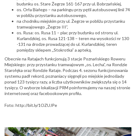
budynku os. Stare Żegrze 161-167 przy ul. Bobrzańskiej,
os. Orła Białego – na parkingu przy pętli autobusowej linii 74
w pobliżu przystanku autobusowego,
na chodniku miejskim przy ul. Żegrze w pobliżu przystanku
tramwajowego „Żegrze III”,
os. Rusa: os. Rusa 11 – plac przy budynku od strony ul.
Kurlandzkiej, os. Rusa 121-138 – teren ma wysokości nr 130
-131 na drodze prowadzącej do ul. Kurlandzkiej, teren
pomiędzy sklepem ,,Stokrotka” a apteką.
Obecnie na Ratajach funkcjonują 3 stacje Poznańskiego Roweru
Miejskiego: przy przystanku tramwajowym „os. Lecha”, na Rondzie
Starołęka oraz Rondzie Rataje. Podczas 4. sezonu funkcjonowania
systemu padł rekord, poznaniacy sięgnęli po miejskie jednoślady
ponad 123 tysięcy razy, a liczba użytkowników zwiększyła się o 14
tysięcy. O wyborze lokalizacji PRM poinformujemy na naszej stronie
internetowej oraz facebookowym profilu.
Foto: http://bit.ly/1OZUJPe