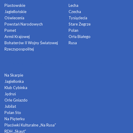
Piastowskie
Lecha
Jagiellońskie
Czecha
Oświecenia
Tysiąclecia
Powstań Narodowych
Stare Żegrze
Pomet
Polan
Armii Krajowej
Orła Białego
Bohaterów II Wojny Światowej
Rusa
Rzeczypospolitej
DOMY KULTURY
Na Skarpie
Jagiellonka
Klub Cybinka
Jędruś
Orle Gniazdo
Jubilat
Polan Sto
Na Pięterku
Placówki Kulturalne „Na Rusa”
RDH „Skaut”