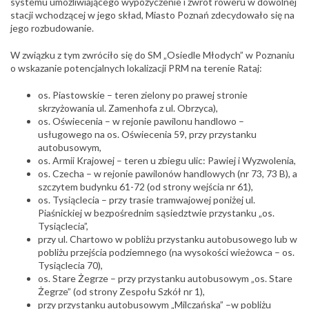
systemu umożliwiającego wypożyczenie i zwrot roweru w dowolnej
stacji wchodzącej w jego skład, Miasto Poznań zdecydowało się na
jego rozbudowanie.
W związku z tym zwróciło się do SM „Osiedle Młodych” w Poznaniu
o wskazanie potencjalnych lokalizacji PRM na terenie Rataj:
os. Piastowskie – teren zielony po prawej stronie
skrzyżowania ul. Zamenhofa z ul. Obrzyca),
os. Oświecenia – w rejonie pawilonu handlowo –
usługowego na os. Oświecenia 59, przy przystanku
autobusowym,
os. Armii Krajowej – teren u zbiegu ulic: Pawiej i Wyzwolenia,
os. Czecha – w rejonie pawilonów handlowych (nr 73, 73 B), a
szczytem budynku 61-72 (od strony wejścia nr 61),
os. Tysiąclecia – przy trasie tramwajowej poniżej ul.
Piaśnickiej w bezpośrednim sąsiedztwie przystanku „os.
Tysiąclecia”,
przy ul. Chartowo w pobliżu przystanku autobusowego lub w
pobliżu przejścia podziemnego (na wysokości wieżowca – os.
Tysiąclecia 70),
os. Stare Żegrze – przy przystanku autobusowym „os. Stare
Żegrze” (od strony Zespołu Szkół nr 1),
przy przystanku autobusowym „Milczańska” –w pobliżu