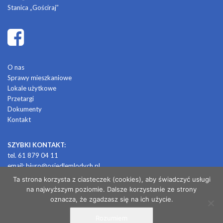
Stanica „Gościraj”
O nas
Sprawy mieszkaniowe
Lokale użytkowe
Przetargi
Dokumenty
Kontakt
SZYBKI KONTAKT:
tel. 61 879 04 11
email:
biuro@osiedlemlodych.pl
Ta strona korzysta z ciasteczek (cookies), aby świadczyć usługi
na najwyższym poziomie. Dalsze korzystanie ze strony
© 2026 OSIEDLE MŁODYCH
oznacza, że zgadzasz się na ich użycie.
Rozumiem