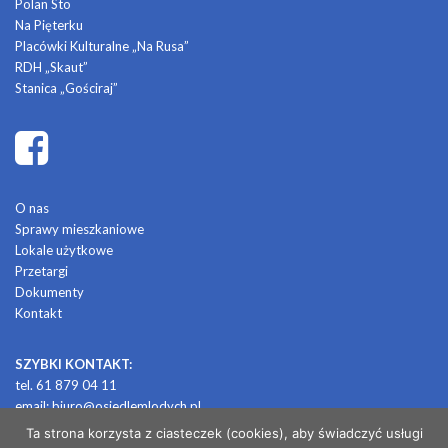
Polan Sto
Na Pięterku
Placówki Kulturalne „Na Rusa”
RDH „Skaut”
Stanica „Gościraj”
O nas
Sprawy mieszkaniowe
Lokale użytkowe
Przetargi
Dokumenty
Kontakt
SZYBKI KONTAKT:
tel. 61 879 04 11
email:
biuro@osiedlemlodych.pl
Ta strona korzysta z ciasteczek (cookies), aby świadczyć usługi