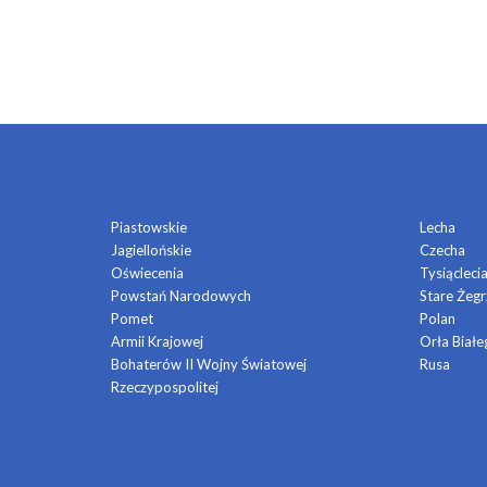
OSIEDLA
Piastowskie
Lecha
Jagiellońskie
Czecha
Oświecenia
Tysiącleci
Powstań Narodowych
Stare Żegr
Pomet
Polan
Armii Krajowej
Orła Białe
Bohaterów II Wojny Światowej
Rusa
Rzeczypospolitej