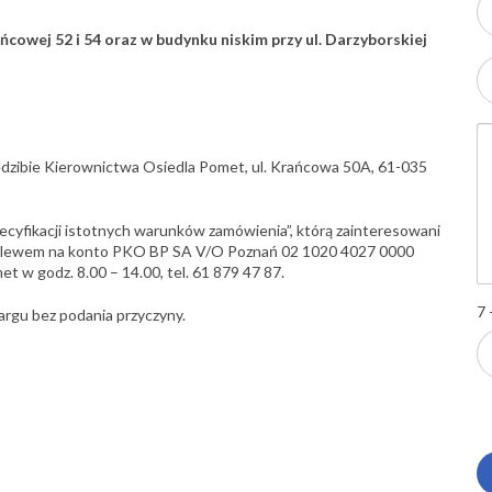
cowej 52 i 54 oraz w budynku niskim przy ul. Darzyborskiej
iedzibie Kierownictwa Osiedla Pomet, ul. Krańcowa 50A, 61-035
fikacji istotnych warunków zamówienia”, którą zainteresowani
przelewem na konto PKO BP SA V/O Poznań 02 1020 4027 0000
 w godz. 8.00 – 14.00, tel. 61 879 47 87.
7 
argu bez podania przyczyny.