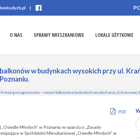
P
lemlodych.pl
|
O NAS
SPRAWY MIESZKANIOWE
LOKALE UŻYTKOWE
balkonów w budynkach wysokich przy ul. Kra
 Poznaniu.
>
Przetarg nieograniczony – remont balkonów w budynkach wysokich przy ul. Krańcowej 52 
W
PDF
 „Osiedle Młodych” w Poznaniu w oparciu o „Zasady
owiązujące w Spółdzielni Mieszkaniowej „Osiedle Młodych” w