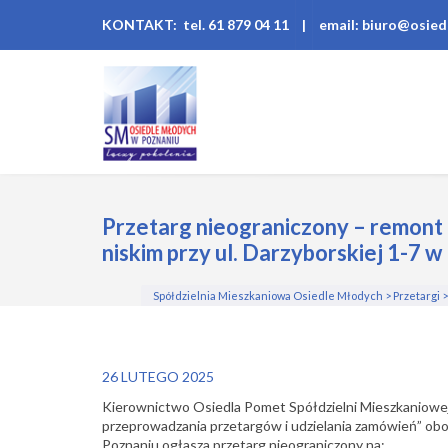
KONTAKT: tel. 61 879 04 11
|
email: biuro@osied
Przetarg nieograniczony – remont 
niskim przy ul. Darzyborskiej 1-7 w
Spółdzielnia Mieszkaniowa Osiedle Młodych
>
Przetargi
26 LUTEGO 2025
Kierownictwo Osiedla Pomet Spółdzielni Mieszkaniowej
przeprowadzania przetargów i udzielania zamówień” ob
Poznaniu ogłasza przetarg nieograniczony na: