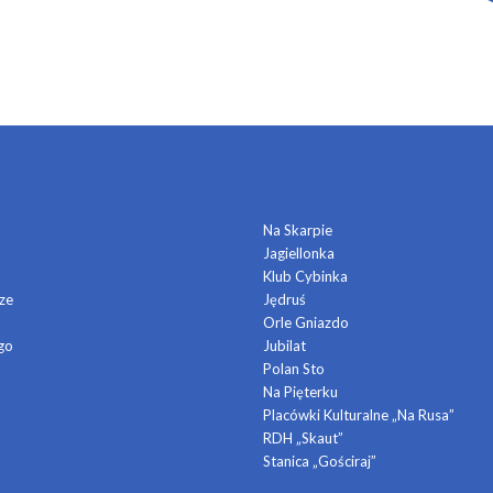
DOMY KULTURY
Na Skarpie
Jagiellonka
a
Klub Cybinka
ze
Jędruś
Orle Gniazdo
go
Jubilat
Polan Sto
Na Pięterku
Placówki Kulturalne „Na Rusa”
RDH „Skaut”
Stanica „Gościraj”