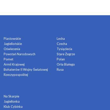
OSIEDLA
Piastowskie
Lecha
Jagiellońskie
Czecha
Oświecenia
Tysiąclecia
Powstań Narodowych
Stare Żegrze
Pomet
Polan
Armii Krajowej
Orła Białego
Bohaterów II Wojny Światowej
Rusa
Rzeczypospolitej
DOMY KULTURY
Na Skarpie
Jagiellonka
Klub Cybinka