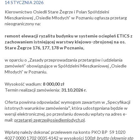
14 STYCZNIA 2026
Kierownictwo Osiedli Stare Żegrze i Polan Spółdzielni
Mieszkaniowej „Osiedle Młodych” w Poznaniu ogłasza przetarg
nieograniczony na:
remont elewacji ryzalitu budynku w systemie ociepleń ETICS z
zachowaniem istniejącej warstwy klejowo-zbrojonej na os.
Stare Żegrze 176, 177, 178 w Poznaniu,
w oparciu o „Zasady przeprowadzania przetargów i udzielania
zamówień” obowiązujące w Spółdzielni Mieszkaniowej „Osiedle
Młodych” w Poznaniu.
Wysokość wadium:
8 000,00 zł
Termin realizacji zamówienia:
31.10.2026 r.
Oferta powinna odpowiadać wymogom zawartym w „Specyfikacji
istotnych warunków zamówienia
”
, która udostępniana będzie w
wersji elektronicznej, po przesłaniu dowodu wpłaty na adres e-
mail:
przetargi-zegrze@osiedlemlodych.pl
.
Wpłatę należy dokonać przelewem na konto PKO BP 59 1020
4027 0000 1702 0035 4142 w wysokości 100zł
brutto (słownie sto