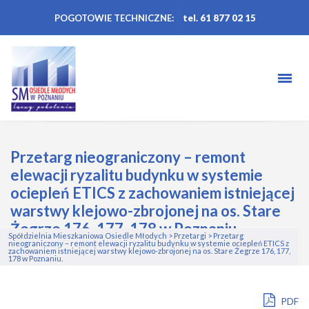
POGOTOWIE TECHNICZNE:
tel. 61 877 02 15
Przetarg nieograniczony – remont
elewacji ryzalitu budynku w systemie
ociepleń ETICS z zachowaniem istniejącej
warstwy klejowo-zbrojonej na os. Stare
Żegrze 176, 177, 178 w Poznaniu.
Spółdzielnia Mieszkaniowa Osiedle Młodych
>
Przetargi
>
Przetarg
nieograniczony – remont elewacji ryzalitu budynku w systemie ociepleń ETICS z
zachowaniem istniejącej warstwy klejowo-zbrojonej na os. Stare Żegrze 176, 177,
178 w Poznaniu.
PDF