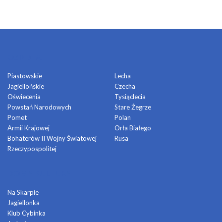
OSIEDLA
Piastowskie
Lecha
Jagiellońskie
Czecha
Oświecenia
Tysiąclecia
Powstań Narodowych
Stare Żegrze
Pomet
Polan
Armii Krajowej
Orła Białego
Bohaterów II Wojny Światowej
Rusa
Rzeczypospolitej
DOMY KULTURY
Na Skarpie
Jagiellonka
Klub Cybinka