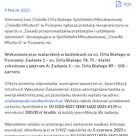
PDF
9 MAJA 2025
Kierownictwo Osiedla Orła Białego Spółdzielni Mieszkaniowej
„Osiedle Młodych” w Poznaniu ogłasza przetarg nieograniczony w
oparciu o „Zasady przeprowadzania przetargów i udzielania
zamówień” obowiązujące w Spółdzielni Mieszkaniowej „Osiedle
Młodych” w Poznaniu na:
Wykonanie prac malarskich w budynkach na os. Orła Białego w
Poznaniu: Zadanie 1 – os. Orła Białego 74, 75 – klatki
schodowe z piętrem A; Zadanie 2 – os. Orła Białego 89 – 101 –
partery.
Oferta powinna odpowiadać wymogom zawartym w „Specyfikacji
Istotnych Warunków Zamówienia”, która udostępniana będzie w
wersji elektronicznej, po przesłaniu dowodu wpłaty na adres:
orlabialego@osiedlemlodych.pl
. Wpłatę należy dokonać przelewem
na konto Spółdzielni nr
50 1020 4027 0000 1602 0035 4159
w
wysokości
300,00 zł
brutto
za każdą specyfikację dla zadania.
Warunkiem udziału w przetargu jest wpłacenie wadium, którego
wysokość określona jest w SIWZ najpóźniej do
5 czerwca 2025 r.
przelewem na konto Spółdzielni nr
50 1020 4027 0000 1602 0035