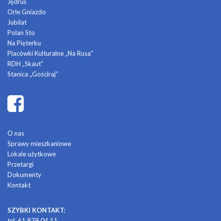
Jędruś
Orle Gniazdo
Jubilat
Polan Sto
Na Pięterku
Placówki Kulturalne „Na Rusa”
RDH „Skaut”
Stanica „Gościraj”
O nas
Sprawy mieszkaniowe
Lokale użytkowe
Przetargi
Dokumenty
Kontakt
SZYBKI KONTAKT:
tel. 61 879 04 11