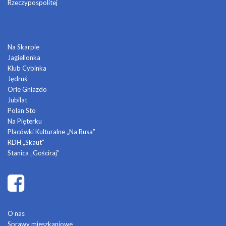
Rzeczypospolitej
DOMY KULTURY
Na Skarpie
Jagiellonka
Klub Cybinka
Jędruś
Orle Gniazdo
Jubilat
Polan Sto
Na Pięterku
Placówki Kulturalne „Na Rusa”
RDH „Skaut”
Stanica „Gościraj”
O nas
Sprawy mieszkaniowe