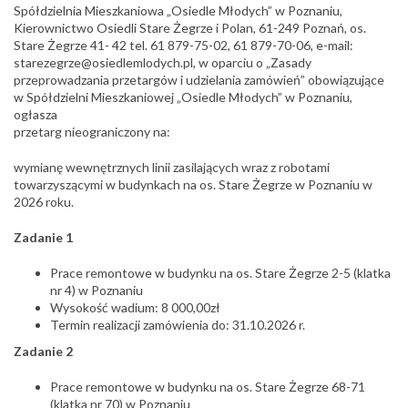
Spółdzielnia Mieszkaniowa „Osiedle Młodych” w Poznaniu,
Kierownictwo Osiedli Stare Żegrze i Polan, 61-249 Poznań, os.
Stare Żegrze 41- 42 tel. 61 879-75-02, 61 879-70-06, e-mail:
starezegrze@osiedlemlodych.pl, w oparciu o „Zasady
przeprowadzania przetargów i udzielania zamówień” obowiązujące
w Spółdzielni Mieszkaniowej „Osiedle Młodych” w Poznaniu,
ogłasza
przetarg nieograniczony na:
wymianę wewnętrznych linii zasilających wraz z robotami
towarzyszącymi w budynkach na os. Stare Żegrze w Poznaniu w
2026 roku.
Zadanie 1
Prace remontowe w budynku na os. Stare Żegrze 2-5 (klatka
nr 4) w Poznaniu
Wysokość wadium: 8 000,00zł
Termin realizacji zamówienia do: 31.10.2026 r.
Zadanie 2
Prace remontowe w budynku na os. Stare Żegrze 68-71
(klatka nr 70) w Poznaniu