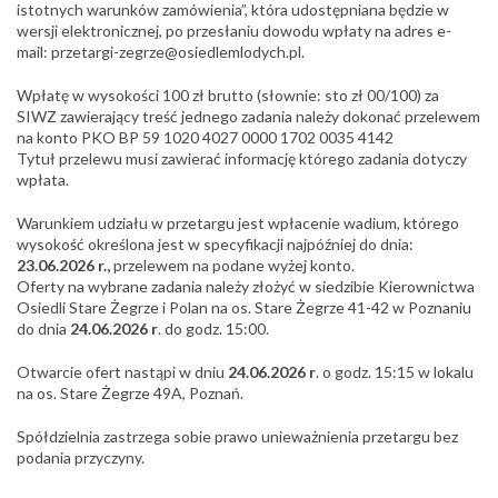
istotnych warunków zamówienia”, która udostępniana będzie w
wersji elektronicznej, po przesłaniu dowodu wpłaty na adres e-
mail: przetargi-zegrze@osiedlemlodych.pl.
Wpłatę w wysokości 100 zł brutto (słownie: sto zł 00/100) za
SIWZ zawierający treść jednego zadania należy dokonać przelewem
na konto PKO BP 59 1020 4027 0000 1702 0035 4142
Tytuł przelewu musi zawierać informację którego zadania dotyczy
wpłata.
Warunkiem udziału w przetargu jest wpłacenie wadium, którego
wysokość określona jest w specyfikacji najpóźniej do dnia:
23.06.2026 r.,
przelewem na podane wyżej konto.
Oferty na wybrane zadania należy złożyć w siedzibie Kierownictwa
Osiedli Stare Żegrze i Polan na os. Stare Żegrze 41-42 w Poznaniu
do dnia
24.06.2026 r
. do godz. 15:00.
Otwarcie ofert nastąpi w dniu
24.06.2026 r
. o godz. 15:15 w lokalu
na os. Stare Żegrze 49A, Poznań.
Spółdzielnia zastrzega sobie prawo unieważnienia przetargu bez
podania przyczyny.