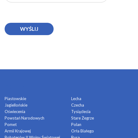
OSIEDLA
Piastowskie
Lecha
Jagiellońskie
Czecha
Oświecenia
Tysiąclecia
Powstań Narodowych
Stare Żegrze
Pomet
Polan
Armii Krajowej
Orła Białego
Bohaterów II Wojny Światowej
Rusa