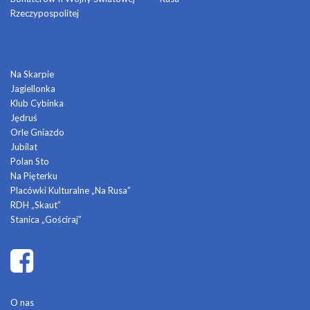
Rzeczypospolitej
DOMY KULTURY
Na Skarpie
Jagiellonka
Klub Cybinka
Jędruś
Orle Gniazdo
Jubilat
Polan Sto
Na Pięterku
Placówki Kulturalne „Na Rusa”
RDH „Skaut”
Stanica „Gościraj”
O nas