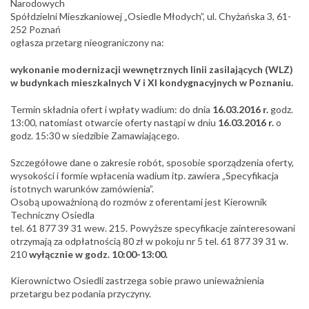
Narodowych
Spółdzielni Mieszkaniowej „Osiedle Młodych”, ul. Chyżańska 3, 61-
252 Poznań
ogłasza przetarg nieograniczony na:
wykonanie modernizacji wewnętrznych linii zasilających (WLZ)
w budynkach mieszkalnych V i XI kondygnacyjnych w Poznaniu.
Termin składnia ofert i wpłaty wadium: do dnia
16.03.2016 r.
godz.
13:00, natomiast otwarcie oferty nastąpi w dniu
16.03.2016 r.
o
godz. 15:30 w siedzibie Zamawiającego.
Szczegółowe dane o zakresie robót, sposobie sporządzenia oferty,
wysokości i formie wpłacenia wadium itp. zawiera „Specyfikacja
istotnych warunków zamówienia”.
Osobą upoważnioną do rozmów z oferentami jest Kierownik
Techniczny Osiedla
tel. 61 877 39 31 wew. 215. Powyższe specyfikacje zainteresowani
otrzymają za odpłatnością 80 zł w pokoju nr 5 tel. 61 877 39 31 w.
210
wyłącznie w godz. 10:00-13:00.
Kierownictwo Osiedli zastrzega sobie prawo unieważnienia
przetargu bez podania przyczyny.