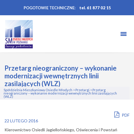
POGOTOWIE TECHNICZNE:
tel. 61 877 02 15
Przetarg nieograniczony – wykonanie
modernizacji wewnętrznych linii
zasilających (WLZ)
Spółdzielnia Mieszkaniowa Osiedle Młodych
>
Przetargi
>
Przetarg
nieograniczony – wykonanie modernizacji wewnętrznych linii zasilających
(WLZ)
PDF
22 LUTEGO 2016
Kierownictwo Osiedli Jagiellońskiego, Oświecenia i Powstań