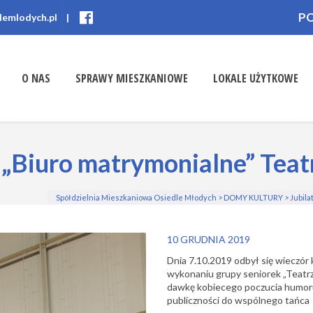
P
lemlodych.pl
|
O NAS
SPRAWY MIESZKANIOWE
LOKALE UŻYTKOWE
„Biuro matrymonialne” Teat
Spółdzielnia Mieszkaniowa Osiedle Młodych
>
DOMY KULTURY
>
Jubila
10 GRUDNIA 2019
Dnia 7.10.2019 odbył się wieczór
wykonaniu grupy seniorek „Teatrz
dawkę kobiecego poczucia humor
publiczności do wspólnego tańca