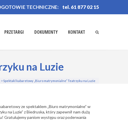
OGOTOWIE TECHNICZNE:
tel. 61 877 02 15
PRZETARGI
DOKUMENTY
KONTAKT
rzyku na Luzie
t
>
Spektakl kabaretowy „Biuro matrymonialne” Teatrzyku na Luzie
 kabaretowy ze spektaklem „Biuro matrymonialne” w
yku na Luzie” z Biedruska, który zapewnił nam dużą
u! Gratulujemy paniom występu oraz poderwania