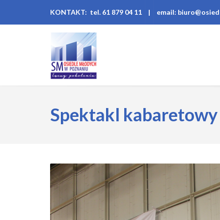
KONTAKT: tel. 61 879 04 11
|
email: biuro@osied
Spektakl kabaretowy 