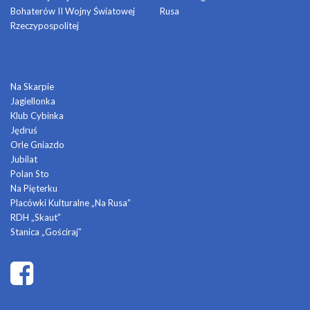
Bohaterów II Wojny Światowej
Rusa
Rzeczypospolitej
DOMY KULTURY
Na Skarpie
Jagiellonka
Klub Cybinka
Jędruś
Orle Gniazdo
Jubilat
Polan Sto
Na Pięterku
Placówki Kulturalne „Na Rusa”
RDH „Skaut”
Stanica „Gościraj”