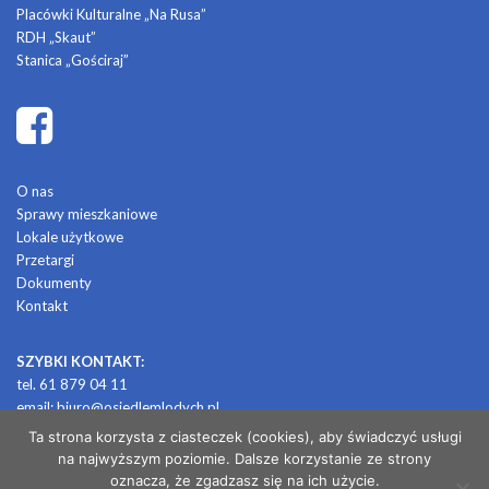
Placówki Kulturalne „Na Rusa”
RDH „Skaut”
Stanica „Gościraj”
O nas
Sprawy mieszkaniowe
Lokale użytkowe
Przetargi
Dokumenty
Kontakt
SZYBKI KONTAKT:
tel. 61 879 04 11
email:
biuro@osiedlemlodych.pl
Ta strona korzysta z ciasteczek (cookies), aby świadczyć usługi
na najwyższym poziomie. Dalsze korzystanie ze strony
© 2026 OSIEDLE MŁODYCH
oznacza, że zgadzasz się na ich użycie.