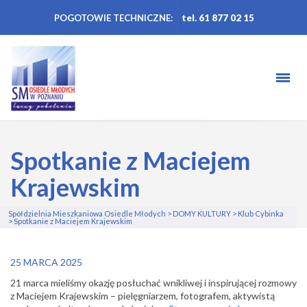
POGOTOWIE TECHNICZNE:
tel. 61 877 02 15
Spotkanie z Maciejem
Krajewskim
Spółdzielnia Mieszkaniowa Osiedle Młodych
>
DOMY KULTURY
>
Klub Cybinka
>
Spotkanie z Maciejem Krajewskim
25 MARCA 2025
21 marca mieliśmy okazję posłuchać wnikliwej i inspirującej rozmowy
z Maciejem Krajewskim – pielęgniarzem, fotografem, aktywistą