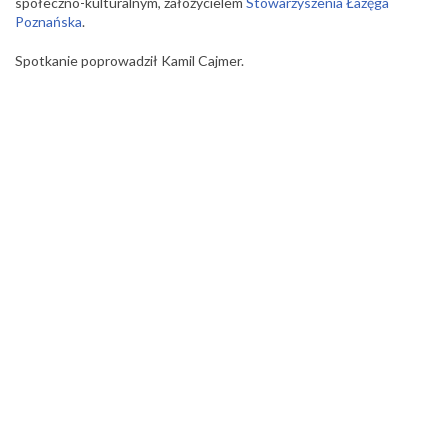
społeczno-kulturalnym, założycielem
Stowarzyszenia Łazęga
Poznańska
.
Spotkanie poprowadził Kamil Cajmer.