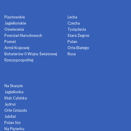
OSIEDLA
Piastowskie
Lecha
Jagiellońskie
Czecha
Oświecenia
Tysiąclecia
Powstań Narodowych
Stare Żegrze
Pomet
Polan
Armii Krajowej
Orła Białego
Bohaterów II Wojny Światowej
Rusa
Rzeczypospolitej
DOMY KULTURY
Na Skarpie
Jagiellonka
Klub Cybinka
Jędruś
Orle Gniazdo
Jubilat
Polan Sto
Na Pięterku