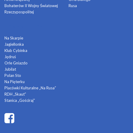
Bohaterów II Wojny Światowej
Rusa
Rzeczypospolitej
DOMY KULTURY
Na Skarpie
Jagiellonka
Klub Cybinka
Jędruś
Orle Gniazdo
Jubilat
Polan Sto
Na Pięterku
Placówki Kulturalne „Na Rusa”
RDH „Skaut”
Stanica „Gościraj”