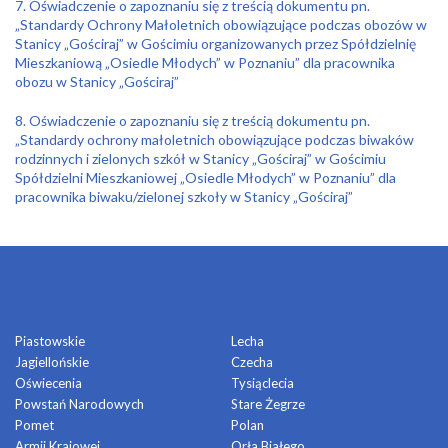
7. Oświadczenie o zapoznaniu się z treścią dokumentu pn.
„Standardy Ochrony Małoletnich obowiązujące podczas obozów w
Stanicy „Gościraj” w Gościmiu organizowanych przez Spółdzielnię
Mieszkaniową „Osiedle Młodych” w Poznaniu” dla pracownika
obozu w Stanicy „Gościraj”
8. Oświadczenie o zapoznaniu się z treścią dokumentu pn.
„Standardy ochrony małoletnich obowiązujące podczas biwaków
rodzinnych i zielonych szkół w Stanicy „Gościraj” w Gościmiu
Spółdzielni Mieszkaniowej „Osiedle Młodych” w Poznaniu” dla
pracownika biwaku/zielonej szkoły w Stanicy „Gościraj”
OSIEDLA
Piastowskie
Lecha
Jagiellońskie
Czecha
Oświecenia
Tysiąclecia
Powstań Narodowych
Stare Żegrze
Pomet
Polan
Armii Krajowej
Orła Białego