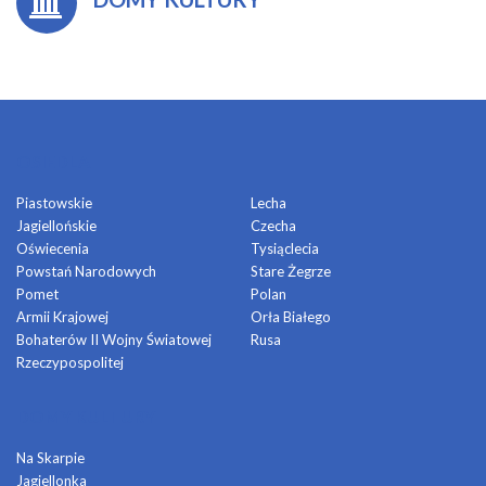
OSIEDLA
Piastowskie
Lecha
Jagiellońskie
Czecha
Oświecenia
Tysiąclecia
Powstań Narodowych
Stare Żegrze
Pomet
Polan
Armii Krajowej
Orła Białego
Bohaterów II Wojny Światowej
Rusa
Rzeczypospolitej
DOMY KULTURY
Na Skarpie
Jagiellonka