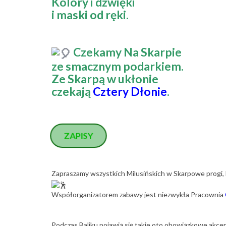
Kolory i dźwięki
i maski od ręki.
Czekamy Na Skarpie
ze smacznym podarkiem.
Ze Skarpą w ukłonie
czekają
Cztery Dłonie
.
ZAPISY
Zapraszamy wszystkich Milusińskich w Skarpowe progi, 
Współorganizatorem zabawy jest niezwykła Pracownia
Podczas Baliku pojawią się takie oto obowiązkowe akce