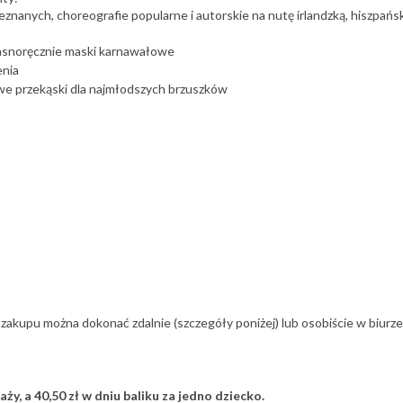
znanych, choreografie popularne i autorskie na nutę irlandzką, hiszpańs
asnoręcznie maski karnawałowe
enia
we przekąski dla najmłodszych brzuszków
liku – zakupu można dokonać zdalnie (szczegóły poniżej) lub osobiście w biur
aży, a 40,50 zł w dniu baliku za jedno dziecko.