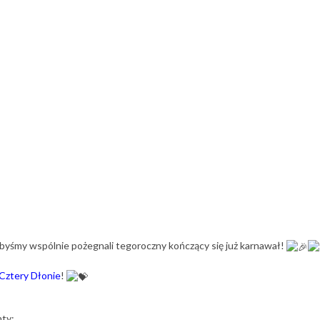
byśmy wspólnie pożegnali tegoroczny kończący się już karnawał!
Cztery Dłonie
!
nty: