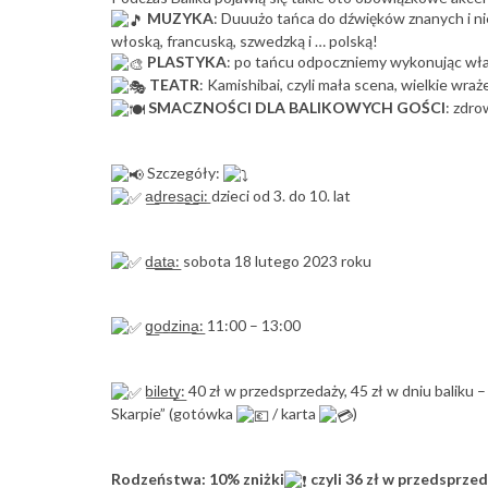
MUZYKA
: Duuużo tańca do dźwięków znanych i nie
włoską, francuską, szwedzką i … polską!
PLASTYKA
: po tańcu odpoczniemy wykonując wł
TEATR
: Kamishibai, czyli mała scena, wielkie wraż
SMACZNOŚCI DLA BALIKOWYCH GOŚCI
: zdro
Szczegóły:
a͟d͟r͟e͟s͟a͟c͟i͟: dzieci od 3. do 10. lat
d͟a͟t͟a͟: sobota 18 lutego 2023 roku
g͟o͟d͟z͟i͟n͟a͟: 11:00 – 13:00
b͟i͟l͟e͟t͟y͟: 40 zł w przedsprzedaży, 45 zł w dniu ba
Skarpie” (gotówka
/ karta
)
Rodzeństwa: 10% zniżki
czyli 36 zł w przedsprzed