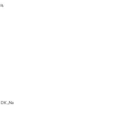
ką,
ze DK „Na