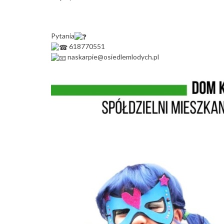
Pytania
618770551
naskarpie@osiedlemlodych.pl