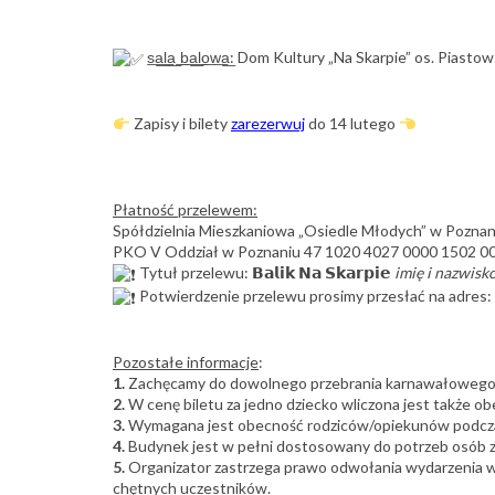
s͟a͟l͟a͟ ͟b͟a͟l͟o͟w͟a͟: Dom Kultury „Na Skarpie” os. Pias
Zapisy i bilety
zarezerwuj
do 14 lutego
Płatność przelewem:
Spółdzielnia Mieszkaniowa „Osiedle Młodych” w Poznani
PKO V Oddział w Poznaniu 47 1020 4027 0000 1502 0
Tytuł przelewu: 𝗕𝗮𝗹𝗶𝗸 𝗡𝗮 𝗦𝗸𝗮𝗿𝗽𝗶𝗲
imię i nazwisk
Potwierdzenie przelewu prosimy przesłać na adres: 𝗻𝗮𝘀𝗸
Pozostałe informacje
:
1.
Zachęcamy do dowolnego przebrania karnawałowego, c
2.
W cenę biletu za jedno dziecko wliczona jest także o
3.
Wymagana jest obecność rodziców/opiekunów podczas 
4.
Budynek jest w pełni dostosowany do potrzeb osób z
5.
Organizator zastrzega prawo odwołania wydarzenia wra
chętnych uczestników.