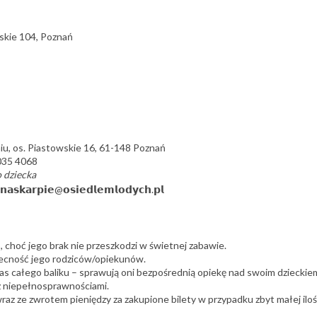
towskie 104, Poznań
u, os. Piastowskie 16, 61-148 Poznań
035 4068
o dziecka
𝗿𝗽𝗶𝗲@𝗼𝘀𝗶𝗲𝗱𝗹𝗲𝗺𝗹𝗼𝗱𝘆𝗰𝗵.𝗽𝗹
hoć jego brak nie przeszkodzi w świetnej zabawie.
becność jego rodziców/opiekunów.
całego baliku – sprawują oni bezpośrednią opiekę nad swoim dzieckie
 niepełnosprawnościami.
z ze zwrotem pieniędzy za zakupione bilety w przypadku zbyt małej iloś