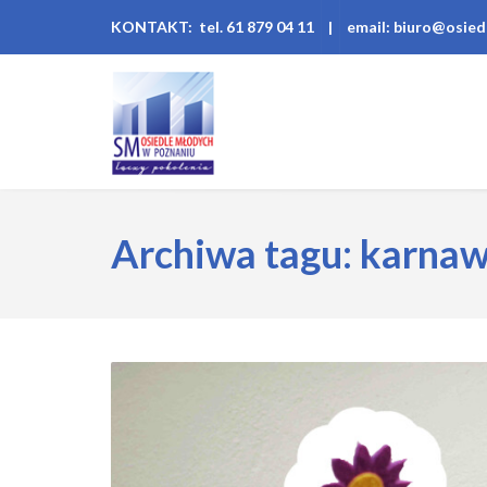
KONTAKT: tel. 61 879 04 11
|
email: biuro@osied
Archiwa tagu: karnaw