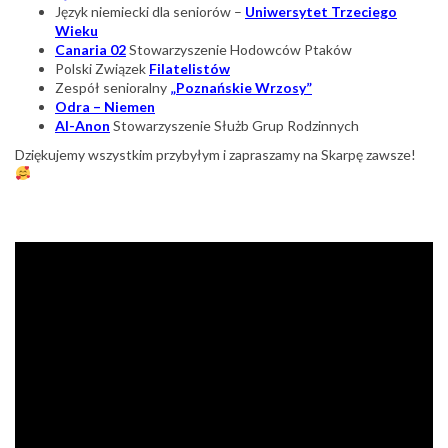
Język niemiecki dla seniorów –
Uniwersytet Trzeciego
Wieku
Canaria 02
Stowarzyszenie Hodowców Ptaków
Polski Związek
Filatelistów
Zespół senioralny
„Poznańskie Wrzosy”
Odra – Niemen
Al-Anon
Stowarzyszenie Służb Grup Rodzinnych
Dziękujemy wszystkim przybyłym i zapraszamy na Skarpę zawsze!