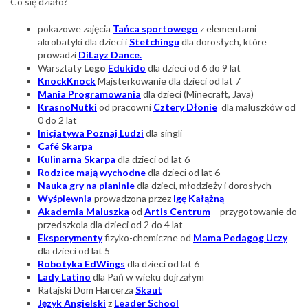
Co się działo?
pokazowe zajęcia
Tańca sportowego
z elementami
akrobatyki dla dzieci i
Stetchingu
dla dorosłych, które
prowadzi
DiLayz Dance.
Warsztaty
Lego
Edukido
dla dzieci od 6 do 9 lat
KnockKnock
Majsterkowanie dla dzieci od lat 7
Mania Programowania
dla dzieci (Minecraft, Java)
KrasnoNutki
od pracowni
Cztery Dłonie
dla maluszków od
0 do 2 lat
Inicjatywa Poznaj Ludzi
dla singli
Café Skarpa
Kulinarna Skarpa
dla dzieci od lat 6
Rodzice mają wychodne
dla dzieci od lat 6
Nauka gry na pianinie
dla dzieci, młodzieży i dorosłych
Wyśpiewnia
prowadzona przez
Igę Kałążną
Akademia Maluszka
od
Artis Centrum
– przygotowanie do
przedszkola dla dzieci od 2 do 4 lat
Eksperymenty
fizyko-chemiczne od
Mama Pedagog Uczy
dla dzieci od lat 5
Robotyka EdWings
dla dzieci od lat 6
Lady Latino
dla Pań w wieku dojrzałym
Ratajski Dom Harcerza
Skaut
Język Angielski
z
Leader School