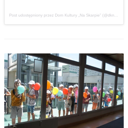
Post udostępniony przez Dom Kultury „Na Skarpie” (@dknaskarpie)