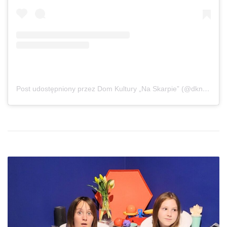
Post udostępniony przez Dom Kultury „Na Skarpie” (@dknaskarpie)