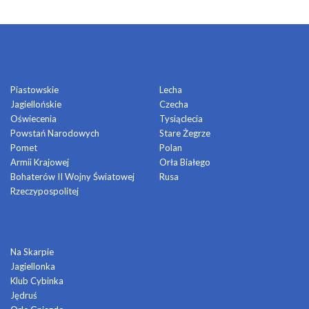
OSIEDLA
Piastowskie
Lecha
Jagiellońskie
Czecha
Oświecenia
Tysiąclecia
Powstań Narodowych
Stare Żegrze
Pomet
Polan
Armii Krajowej
Orła Białego
Bohaterów II Wojny Światowej
Rusa
Rzeczypospolitej
DOMY KULTURY
Na Skarpie
Jagiellonka
Klub Cybinka
Jędruś