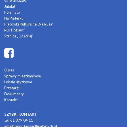
Orle Gniazdo
Jubilat
Polan Sto
Na Pięterku
Placówki Kulturalne „Na Rusa”
RDH „Skaut”
Stanica „Gościraj”
O nas
Sprawy mieszkaniowe
Lokale użytkowe
Przetargi
Dokumenty
Kontakt
SZYBKI KONTAKT:
tel. 61 879 04 11
email:
biuro@osiedlemlodych.pl