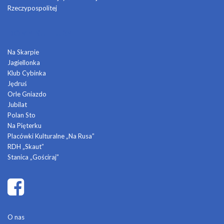
Rzeczypospolitej
DOMY KULTURY
Na Skarpie
Jagiellonka
Klub Cybinka
Jędruś
Orle Gniazdo
Jubilat
Polan Sto
Na Pięterku
Placówki Kulturalne „Na Rusa”
RDH „Skaut”
Stanica „Gościraj”
O nas