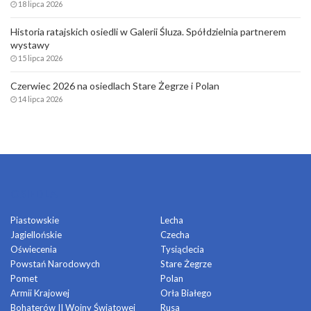
18 lipca 2026
Historia ratajskich osiedli w Galerii Śluza. Spółdzielnia partnerem
wystawy
15 lipca 2026
Czerwiec 2026 na osiedlach Stare Żegrze i Polan
14 lipca 2026
OSIEDLA
Piastowskie
Lecha
Jagiellońskie
Czecha
Oświecenia
Tysiąclecia
Powstań Narodowych
Stare Żegrze
Pomet
Polan
Armii Krajowej
Orła Białego
Bohaterów II Wojny Światowej
Rusa