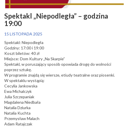
Spektakl „Niepodległa” – godzina
19:00
15 LISTOPADA 2025
Spektakl: Niepodległa
Godziny: 17:00 i 19:00
Koszt biletów: 40 zł
Miejsce: Dom Kultury „Na Skarpie”
Spektakl, w poruszający sposób opowiada drogę do wolności
poprzez sztukę.
W programie znajdą się wiersze, etiudy teatralne oraz piosenki.
W spektaklu wystąpią:
Cecylia Jankowska
Ewa Michalczyk
Julia Szczepaniak
Magdalena Niedbała
Natalia Dziurka
Natalia Kuchta
Przemysław Malach
Adam Ratajczak