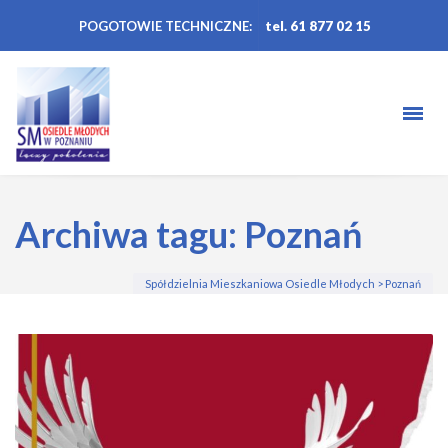
POGOTOWIE TECHNICZNE:
tel. 61 877 02 15
Archiwa tagu: Poznań
Spółdzielnia Mieszkaniowa Osiedle Młodych
>
Poznań