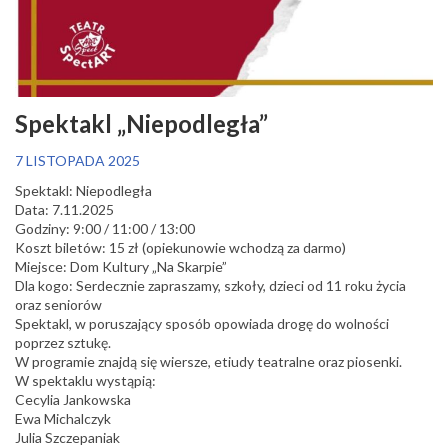
Spektakl „Niepodległa”
7 LISTOPADA 2025
Spektakl: Niepodległa
Data: 7.11.2025
Godziny: 9:00 / 11:00 / 13:00
Koszt biletów: 15 zł (opiekunowie wchodzą za darmo)
Miejsce: Dom Kultury „Na Skarpie”
Dla kogo: Serdecznie zapraszamy, szkoły, dzieci od 11 roku życia
oraz seniorów
Spektakl, w poruszający sposób opowiada drogę do wolności
poprzez sztukę.
W programie znajdą się wiersze, etiudy teatralne oraz piosenki.
W spektaklu wystąpią:
Cecylia Jankowska
Ewa Michalczyk
Julia Szczepaniak