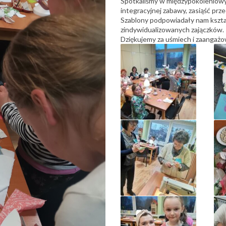
Spotkaliśmy w międzypokoleniowy
integracyjnej zabawy, zasiąść prze
Szablony podpowiadały nam kształt
zindywidualizowanych zajączków.
Dziękujemy za uśmiech i zaangażo