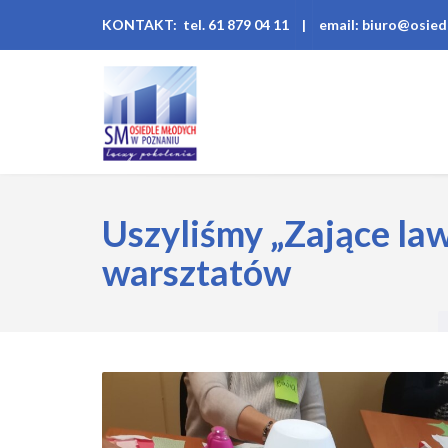
KONTAKT: tel. 61 879 04 11
|
email: biuro@osied
Uszyliśmy „Zające law
warsztatów