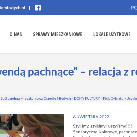
P
lemlodych.pl
|
O NAS
SPRAWY MIESZKANIOWE
LOKALE UŻYTKOWE
endą pachnące” – relacja z 
Spółdzielnia Mieszkaniowa Osiedle Młodych
>
DOMY KULTURY
>
Klub Cybinka
>
Uszyli
6 KWIETNIA 2022
Szyliśmy, szyliśmy i uszyliśmy!!!!
Sensoryczne, kolorowe, pachnące,