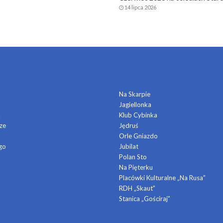
14 lipca 2026
DOMY KULTURY
Na Skarpie
Jagiellonka
a
Klub Cybinka
ze
Jędruś
Orle Gniazdo
go
Jubilat
Polan Sto
Na Pięterku
Placówki Kulturalne „Na Rusa”
RDH „Skaut”
Stanica „Gościraj”