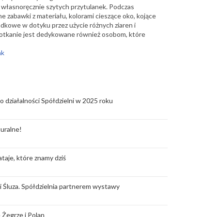
 własnoręcznie szytych przytulanek. Podczas
zabawki z materiału, kolorami cieszące oko, kojące
kowe w dotyku przez użycie różnych ziaren i
otkanie jest dedykowane również osobom, które
nk
o działalności Spółdzielni w 2025 roku
uralne!
taje, które znamy dziś
rii Śluza. Spółdzielnia partnerem wystawy
 Żegrze i Polan