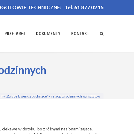
OGOTOWIE TECHNICZNE:
tel. 61 877 02 15
PRZETARGI
DOKUMENTY
KONTAKT
rodzinnych
śmy „Zające lawendą pachnące” – relacja z rodzinnych warsztatów
 ciekawe w dotyku, bo z różnymi nasionami zające.