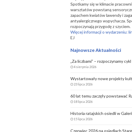
Spotkamy się w klimacie pracowni
warsztatów powstaną sensoryczne 
zapachem kwiatów lawendy i zagad
antyalergicznego wypychacza. Sp
rozpoczynają przygodę z szyciem.
Więcej informacji o wydarzeniu: li
EJ
Najnowsze Aktualności
„Za liczbami” – rozpoczynamy cykl 
4 sierpnia 2026
Wystartowały nowe projekty kult
23 lipca 2026
60 lat temu zaczęły powstawać Ra
18 lipca 2026
Historia ratajskich osiedli w Gale
15 lipca 2026
Czerwiec 2026 na osiedlach Stare