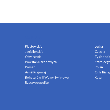
OSIEDLA
Piastowskie
Lecha
Jagiellońskie
Czecha
Oświecenia
Tysiącleci
Powstań Narodowych
Stare Żegr
Pomet
Polan
Armii Krajowej
Orła Białe
Bohaterów II Wojny Światowej
Rusa
Rzeczypospolitej