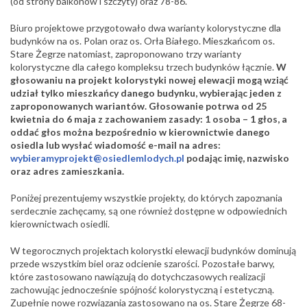
(od strony balkonów i szczyty) oraz 78-86.
Biuro projektowe przygotowało dwa warianty kolorystyczne dla
budynków na os. Polan oraz os. Orła Białego. Mieszkańcom os.
Stare Żegrze natomiast, zaproponowano trzy warianty
kolorystyczne dla całego kompleksu trzech budynków łącznie.
W
głosowaniu na projekt kolorystyki nowej elewacji mogą wziąć
udział tylko mieszkańcy danego budynku, wybierając jeden z
zaproponowanych wariantów. Głosowanie potrwa od 25
kwietnia do 6 maja z zachowaniem zasady: 1 osoba – 1 głos, a
oddać głos można bezpośrednio w kierownictwie danego
osiedla lub wysłać wiadomość e-mail na adres:
wybieramyprojekt@osiedlemlodych.pl
podając imię, nazwisko
oraz adres zamieszkania.
Poniżej prezentujemy wszystkie projekty, do których zapoznania
serdecznie zachęcamy, są one również dostępne w odpowiednich
kierownictwach osiedli.
W tegorocznych projektach kolorystki elewacji budynków dominują
przede wszystkim biel oraz odcienie szarości. Pozostałe barwy,
które zastosowano nawiązują do dotychczasowych realizacji
zachowując jednocześnie spójność kolorystyczną i estetyczną.
Zupełnie nowe rozwiązania zastosowano na os. Stare Żegrze 68-