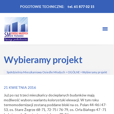
POGOTOWIE TECHNICZNE:
tel. 61 877 02 15
Wybieramy projekt
Spółdzielnia Mieszkaniowa Osiedle Młodych
>
OGÓLNE
>
Wybieramy projekt
21 KWIETNIA 2016
Już po raz trzeci mieszkańcy docieplanych budynków mają
możliwość wyboru wariantu kolorystyki elewacji.
W tym roku
termomodernizacji zostaną poddane bloki na os. Polan 44-46 i 47-
53, os. Stare Żegrze 68-71, 72-75 i 76-79, os. Orła Białego 47 -71