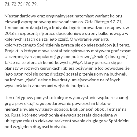
71, 72-75 i 76-79.
Niestandardowy oraz oryginalny jest natomiast wariant koloru
elewacji zaproponowany mieszkańcom os. Orła Białego 47-71,
termomodernizacja tego budynku będzie prowadzona etapowo, w
2016 r. rozpoczną się prace dociepleniowe strony balkonowej, a w
kolejnych latach dalsza jego część. O wybranie wariantu
kolorystycznego Spółdzielnia zwraca się do mieszkańców już teraz.
Projekt, o którym mowa został zainspirowany motywem graficznym
zaczerpniętym z popularnej gry komputerowej ,,Snake”, dostępnej
także na telefonach komórkowych. „Wąż”, który porusza się po
planszy w różnych kierunkach i zbiera pożywienie (co powoduje, że
jego ogon robi się coraz dłuższy) został przeniesiony na budynek,
na którym „zjada” zielone kwadraty umiejscowione na różnych
wysokościach z numerami wejść do budynku.
Ten nietypowy pomysł to kolejne wykorzystanie wątku ze znanej
gry, a przy okazji zagospodarowanie powierzchni bloku w
nienachalny, ale wyrazisty sposób. Blok „Snake” obok „Tetrisa” na
os. Rusa, którego wschodnia elewacja została docieplana w
ubiegłym roku to ciekawe zaakcentowanie drugiego w Spółdzielni
pod względem długości budynku.