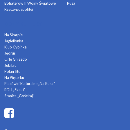
Bohaterów II Wojny Światowej
Rusa
Rzeczypospolitej
DOMY KULTURY
Na Skarpie
Jagiellonka
Klub Cybinka
Jędruś
Orle Gniazdo
Jubilat
Polan Sto
Na Pięterku
Placówki Kulturalne „Na Rusa”
RDH „Skaut”
Stanica „Gościraj”