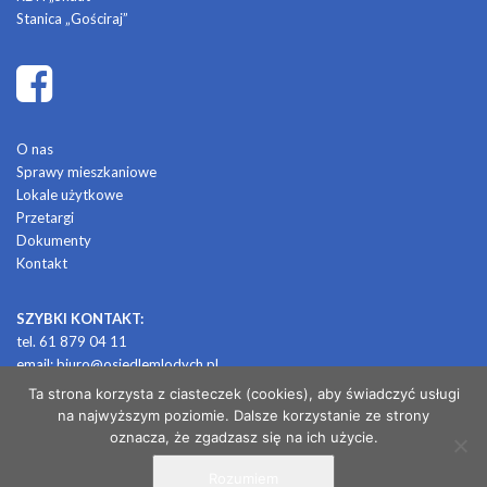
Stanica „Gościraj”
O nas
Sprawy mieszkaniowe
Lokale użytkowe
Przetargi
Dokumenty
Kontakt
SZYBKI KONTAKT:
tel. 61 879 04 11
email:
biuro@osiedlemlodych.pl
Ta strona korzysta z ciasteczek (cookies), aby świadczyć usługi
na najwyższym poziomie. Dalsze korzystanie ze strony
© 2026 OSIEDLE MŁODYCH
oznacza, że zgadzasz się na ich użycie.
Rozumiem