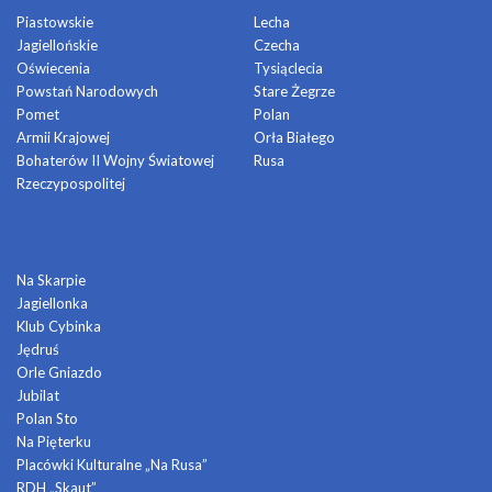
Piastowskie
Lecha
Jagiellońskie
Czecha
Oświecenia
Tysiąclecia
Powstań Narodowych
Stare Żegrze
Pomet
Polan
Armii Krajowej
Orła Białego
Bohaterów II Wojny Światowej
Rusa
Rzeczypospolitej
DOMY KULTURY
Na Skarpie
Jagiellonka
Klub Cybinka
Jędruś
Orle Gniazdo
Jubilat
Polan Sto
Na Pięterku
Placówki Kulturalne „Na Rusa”
RDH „Skaut”