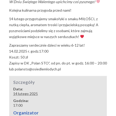
W Dniu Świętego Walentego upichcimy coś pysznego!
Kolejna kulinarna przygoda przed nami!
14 lutego przygotujemy smakołyki o smaku MIŁOŚCI, z
nutką ciepła, aromatem troski i przyjacielską posypką! A
pysznościami podzielimy się z osobami, które zajmują
wyjątkowe miejsce w naszych serduszkach!
Zapraszamy serdecznie dzieci w wieku 6-12 lat!
14.02.2025 r. godz.17:00
Koszt: 50 zł
Zapisy w DK „Polan STO”, od pn. do pt. w godz. 16:00 – 20:00
lub
polansto@osiedlemlodych.pl
Szczegóły
Data:
14 lutego 2025
Godzina:
17:00
Organizator