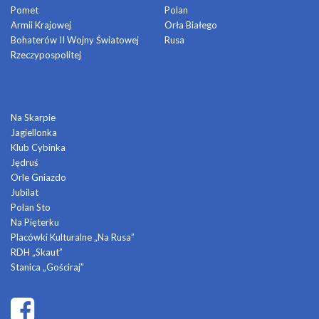
Pomet
Polan
Armii Krajowej
Orła Białego
Bohaterów II Wojny Światowej
Rusa
Rzeczypospolitej
DOMY KULTURY
Na Skarpie
Jagiellonka
Klub Cybinka
Jędruś
Orle Gniazdo
Jubilat
Polan Sto
Na Pięterku
Placówki Kulturalne „Na Rusa”
RDH „Skaut”
Stanica „Gościraj”