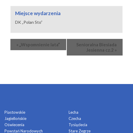
Miejsce wydarzenia
DK „Polan Sto”
Wydarzenie
«
„Wspomnienie lata”
Senioralna Biesiada
Nawigacja
Jesienna cz.2
»
OSIEDLA
Piastowskie
Lecha
Jagiellońskie
Czecha
Oświecenia
Tysiąclecia
Powstań Narodowych
Stare Żegrze