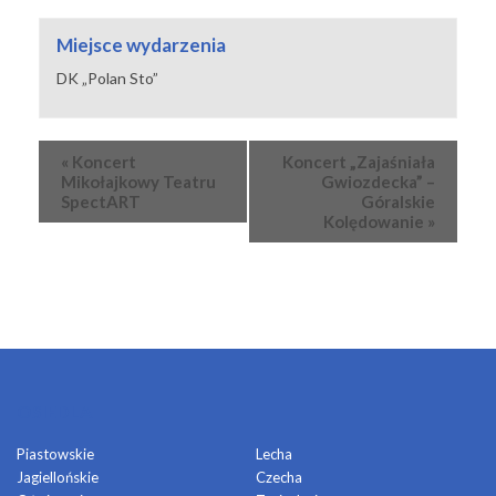
Miejsce wydarzenia
DK „Polan Sto”
Wydarzenie
«
Koncert
Koncert „Zajaśniała
Nawigacja
Mikołajkowy Teatru
Gwiozdecka” –
SpectART
Góralskie
Kolędowanie
»
OSIEDLA
Piastowskie
Lecha
Jagiellońskie
Czecha