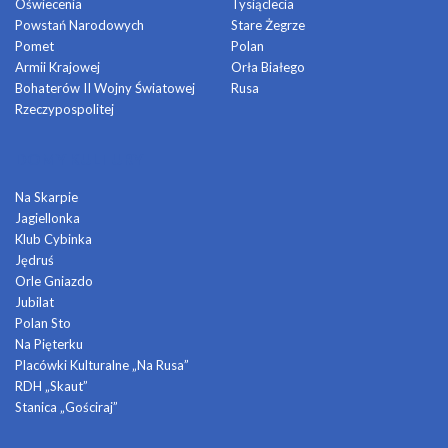
Oświecenia
Tysiąclecia
Powstań Narodowych
Stare Żegrze
Pomet
Polan
Armii Krajowej
Orła Białego
Bohaterów II Wojny Światowej
Rusa
Rzeczypospolitej
DOMY KULTURY
Na Skarpie
Jagiellonka
Klub Cybinka
Jędruś
Orle Gniazdo
Jubilat
Polan Sto
Na Pięterku
Placówki Kulturalne „Na Rusa”
RDH „Skaut”
Stanica „Gościraj”