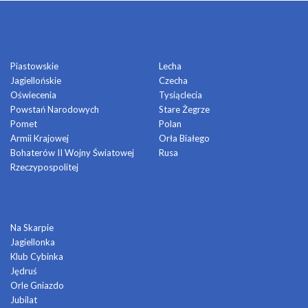
OSIEDLA
Piastowskie
Lecha
Jagiellońskie
Czecha
Oświecenia
Tysiąclecia
Powstań Narodowych
Stare Żegrze
Pomet
Polan
Armii Krajowej
Orła Białego
Bohaterów II Wojny Światowej
Rusa
Rzeczypospolitej
DOMY KULTURY
Na Skarpie
Jagiellonka
Klub Cybinka
Jędruś
Orle Gniazdo
Jubilat