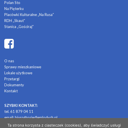
Polan Sto
Na Pięterku
Placówki Kulturalne „Na Rusa”
RDH „Skaut”
Stanica „Gościraj”
O nas
Sprawy mieszkaniowe
Lokale użytkowe
Przetargi
Dokumenty
Kontakt
SZYBKI KONTAKT:
tel. 61 879 04 11
email:
biuro@osiedlemlodych.pl
Ta strona korzysta z ciasteczek (cookies), aby świadczyć usługi