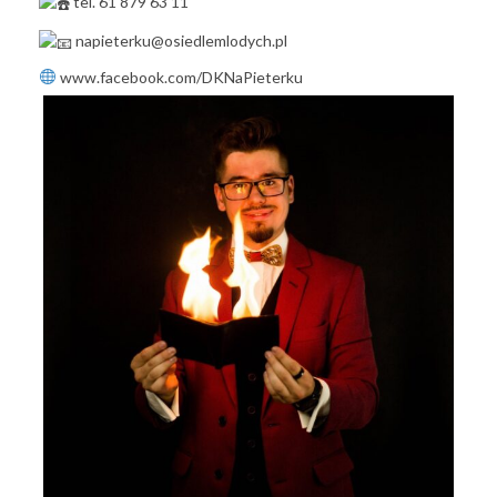
tel. 61 879 63 11
napieterku@osiedlemlodych.pl
www.facebook.com/DKNaPieterku