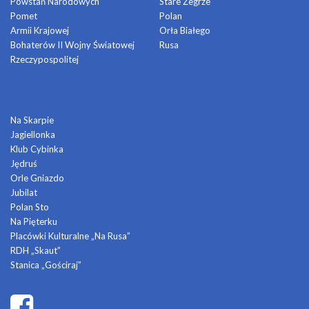
Powstań Narodowych
Stare Żegrze
Pomet
Polan
Armii Krajowej
Orła Białego
Bohaterów II Wojny Światowej
Rusa
Rzeczypospolitej
DOMY KULTURY
Na Skarpie
Jagiellonka
Klub Cybinka
Jędruś
Orle Gniazdo
Jubilat
Polan Sto
Na Pięterku
Placówki Kulturalne „Na Rusa”
RDH „Skaut”
Stanica „Gościraj”