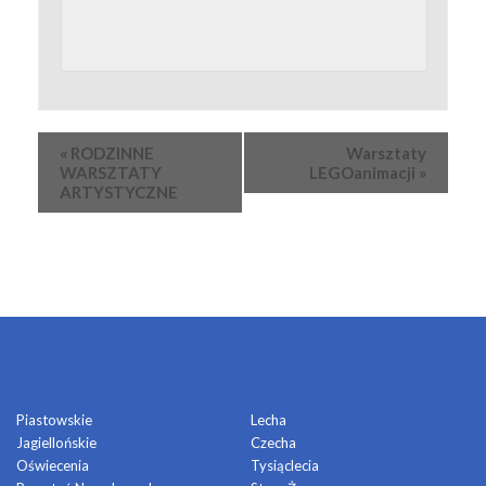
Wydarzenie
«
RODZINNE
Warsztaty
Nawigacja
WARSZTATY
LEGOanimacji
»
ARTYSTYCZNE
OSIEDLA
Piastowskie
Lecha
Jagiellońskie
Czecha
Oświecenia
Tysiąclecia