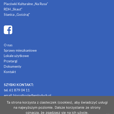
Placówki Kulturalne „Na Rusa”
RDH „Skaut”
Stanica „Gościraj”
O nas
Sprawy mieszkaniowe
Lokale użytkowe
Przetargi
Dokumenty
Kontakt
SZYBKI KONTAKT:
tel. 61 879 04 11
email:
biuro@osiedlemlodych.pl
Ta strona korzysta z ciasteczek (cookies), aby świadczyć usługi
na najwyższym poziomie. Dalsze korzystanie ze strony
© 2026 OSIEDLE MŁODYCH
oznacza, że zgadzasz się na ich użycie.