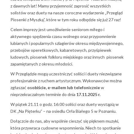
z dawnych lat! Mamy przyjemność zaprosić wszystkich
solistów oraz duety na nasze coroczne wydarzenie „Przegląd
Piosenki z Myszką”, które w tym roku odbędzie się już 27 raz!
Celem imprezy jest umożliwienie seniorom miłego i
aktywnego spędzenia czasu wolnego oraz przypomnienie
lubianych i popularnych szlagierów okresu międzywojennego,
przebojów operetkowych, kabaretowych, przyśpiewek
ludowych, piosenek folkloru miejskiego oraz innych piosenek
zapamiętanych z okresu młodości.
W Przeglądzie mogą uczestniczyć soliści i duety niezwiązane
profesjonalnie z ruchem artystycznym. Wykonawców można
zgłaszać
osobiście,
e-mailem lub telefonicznie
w
nieprzekraczalnym terminie do dnia
17.11.2025 r.
W piątek 21.11 o godz. 16:00 soliści oraz duety wystąpią w
DK „Na Pięterku” – na osiedlu Orła Białego 5 w Poznaniu.
Dołączcie do nas, aby wspólnie cieszyć się pięknem muzyki,
która przywraca cudowne wspomnienia. Niech to spotkanie