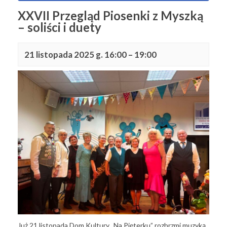
XXVII Przegląd Piosenki z Myszką
– soliści i duety
21 listopada 2025 g. 16:00
–
19:00
Już 21 listopada Dom Kultury „Na Pięterku” rozbrzmi muzyką