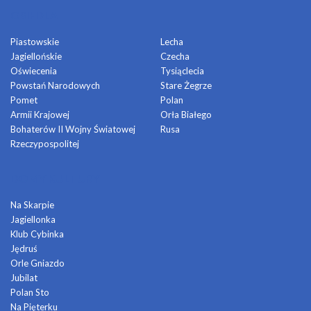
OSIEDLA
Piastowskie
Lecha
Jagiellońskie
Czecha
Oświecenia
Tysiąclecia
Powstań Narodowych
Stare Żegrze
Pomet
Polan
Armii Krajowej
Orła Białego
Bohaterów II Wojny Światowej
Rusa
Rzeczypospolitej
DOMY KULTURY
Na Skarpie
Jagiellonka
Klub Cybinka
Jędruś
Orle Gniazdo
Jubilat
Polan Sto
Na Pięterku