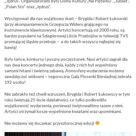
„Jędruś”. Organizatorami były Domy Kultury „Na Pięterku”, „Jubilat”,
„Polan Sto” oraz „Jędruś”.
Występował dla nas wyjątkowy duet – Brygida i Robert Łukowski
(przy akompaniamencie Grzegorza Widery grającego na
instrumencie klawiszowym). Artyści koncertują od 2000 roku, są
bardzo popularni na Szlagierowej Liście Przebojów w telewizji TVS
promującej śląskie przeboje – a do takich wszyscy najlepiej się
bawią!
Były tańce, konkursy i pyszny poczęstunek. Nasi artyści zagrali dla
nas dwa koncerty jednego dnia, każdy z nich był wypełniony
samymi hitami i świetną zabawą. Atmosferę wydarzenia możemy
zawdzięczyć widowni – tegoroczna Gala Piosenki Biesiadnej zebrała
192 osoby!
Nie zabrakło też chwili wzruszeń, Brygida i Robert Łukowscy w tym
roku świętują 25-lecie działalności, co tylko podkreśliło
wyjątkowość wydarzenia, ponieważ świętowaliśmy razem z nimi.
Artyści otrzymali kosze wypełnione kwiatami oraz upominkami.
Nie możemy się doczekać przyszłorocznej edycji