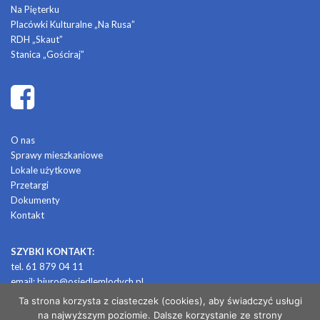
Na Pięterku
Placówki Kulturalne „Na Rusa”
RDH „Skaut”
Stanica „Gościraj”
O nas
Sprawy mieszkaniowe
Lokale użytkowe
Przetargi
Dokumenty
Kontakt
SZYBKI KONTAKT:
tel. 61 879 04 11
email:
biuro@osiedlemlodych.pl
Ta strona korzysta z ciasteczek (cookies), aby świadczyć usługi
na najwyższym poziomie. Dalsze korzystanie ze strony