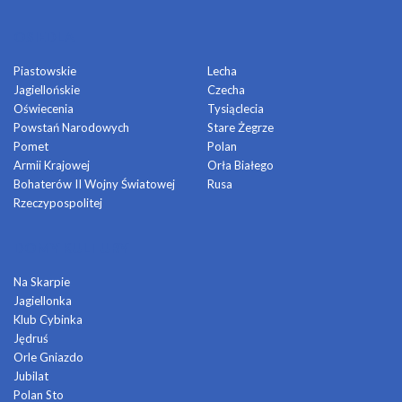
OSIEDLA
Piastowskie
Lecha
Jagiellońskie
Czecha
Oświecenia
Tysiąclecia
Powstań Narodowych
Stare Żegrze
Pomet
Polan
Armii Krajowej
Orła Białego
Bohaterów II Wojny Światowej
Rusa
Rzeczypospolitej
DOMY KULTURY
Na Skarpie
Jagiellonka
Klub Cybinka
Jędruś
Orle Gniazdo
Jubilat
Polan Sto