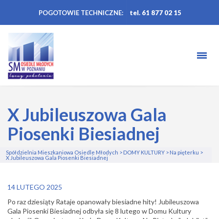
POGOTOWIE TECHNICZNE:
tel. 61 877 02 15
X Jubileuszowa Gala
Piosenki Biesiadnej
Spółdzielnia Mieszkaniowa Osiedle Młodych
>
DOMY KULTURY
>
Na pięterku
>
X Jubileuszowa Gala Piosenki Biesiadnej
14 LUTEGO 2025
Po raz dziesiąty Rataje opanowały biesiadne hity! Jubileuszowa
Gala Piosenki Biesiadnej odbyła się 8 lutego w Domu Kultury