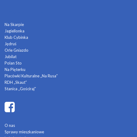
DOMY KULTURY
Na Skarpie
Jagiellonka
Klub Cybinka
Jędruś
Orle Gniazdo
Jubilat
Polan Sto
Na Pięterku
Placówki Kulturalne „Na Rusa”
RDH „Skaut”
Stanica „Gościraj”
O nas
Sprawy mieszkaniowe