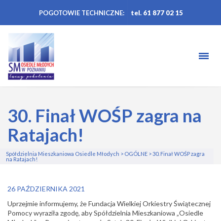
POGOTOWIE TECHNICZNE:
tel. 61 877 02 15
30. Finał WOŚP zagra na
Ratajach!
Spółdzielnia Mieszkaniowa Osiedle Młodych
>
OGÓLNE
>
30. Finał WOŚP zagra
na Ratajach!
26 PAŹDZIERNIKA 2021
Uprzejmie informujemy, że Fundacja Wielkiej Orkiestry
Świątecznej
Pomocy
wyraziła zgodę, aby Spółdzielnia Mieszkaniowa „Osiedle