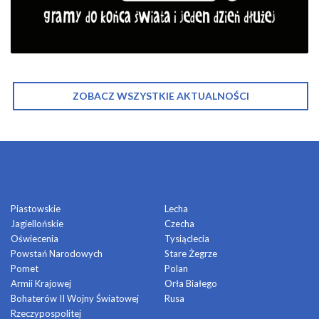
ZOBACZ WSZYSTKIE AKTUALNOŚCI
OSIEDLA
Piastowskie
Lecha
Jagiellońskie
Czecha
Oświecenia
Tysiąclecia
Powstań Narodowych
Stare Żegrze
Pomet
Polan
Armii Krajowej
Orła Białego
Bohaterów II Wojny Światowej
Rusa
Rzeczypospolitej