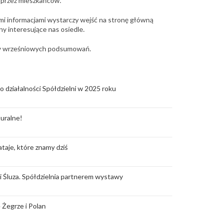
 przez mieszkańców.
mi informacjami wystarczy wejść na stronę główną
ny interesujące nas osiedle.
ry wrześniowych podsumowań.
o działalności Spółdzielni w 2025 roku
uralne!
taje, które znamy dziś
rii Śluza. Spółdzielnia partnerem wystawy
 Żegrze i Polan