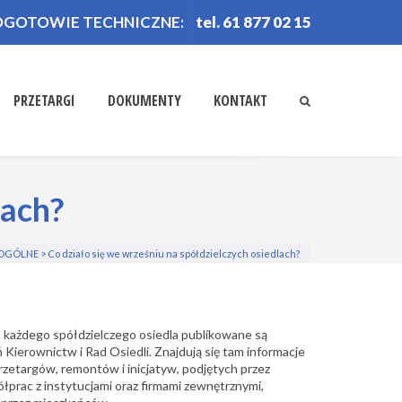
OGOTOWIE TECHNICZNE:
tel. 61 877 02 15
PRZETARGI
DOKUMENTY
KONTAKT
lach?
OGÓLNE
>
Co działo się we wrześniu na spółdzielczych osiedlach?
 każdego spółdzielczego
osiedla publikowane są
Kierownictw i Rad Osiedli. Znajdują się tam informacje
rzetargów, remontów i inicjatyw, podjętych przez
łprac z instytucjami oraz firmami zewnętrznymi,