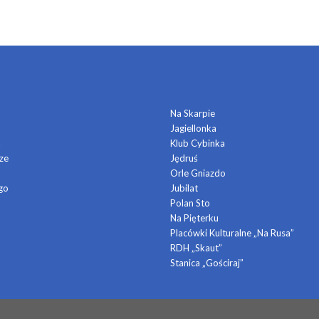
DOMY KULTURY
Na Skarpie
Jagiellonka
a
Klub Cybinka
ze
Jędruś
Orle Gniazdo
go
Jubilat
Polan Sto
Na Pięterku
Placówki Kulturalne „Na Rusa”
RDH „Skaut”
Stanica „Gościraj”