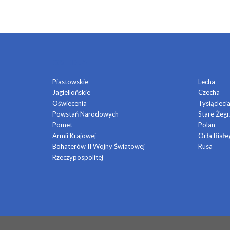
OSIEDLA
Piastowskie
Lecha
Jagiellońskie
Czecha
Oświecenia
Tysiącleci
Powstań Narodowych
Stare Żegr
Pomet
Polan
Armii Krajowej
Orła Białe
Bohaterów II Wojny Światowej
Rusa
Rzeczypospolitej