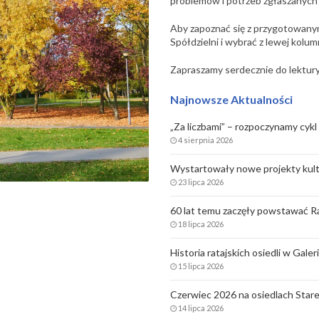
problemów i potrzeb zgłaszanych
Aby zapoznać się z przygotowany
Spółdzielni i wybrać z lewej kolum
Zapraszamy serdecznie do lektu
Najnowsze Aktualności
„Za liczbami” – rozpoczynamy cykl 
4 sierpnia 2026
Wystartowały nowe projekty kult
23 lipca 2026
60 lat temu zaczęły powstawać Ra
18 lipca 2026
Historia ratajskich osiedli w Gale
15 lipca 2026
Czerwiec 2026 na osiedlach Stare
14 lipca 2026