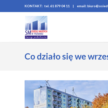
KONTAKT: tel. 61 879 04 11
|
email: biuro@osied
Co działo się we wrze