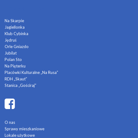
DOMY KULTURY
Na Skarpie
Jagiellonka
Klub Cybinka
Jędruś
Orle Gniazdo
Jubilat
Polan Sto
Na Pięterku
Placówki Kulturalne „Na Rusa”
RDH „Skaut”
Stanica „Gościraj”
O nas
Sprawy mieszkaniowe
Lokale użytkowe