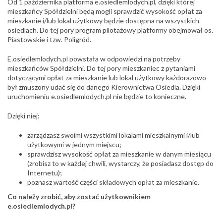
Od 1 października platforma e.osiedlemlodych.pl,
dzięki której
mieszkańcy
Spółdzielni będą mogli sprawdzić wysokość opłat za
mieszkanie i/lub lokal użytkowy będzie dostępna na wszystkich
osiedlach. Do tej pory program pilotażowy platformy obejmował os.
Piastowskie i tzw. Poligród.
E.osiedlemlodych.pl powstała w odpowiedzi na potrzeby
mieszkańców Spółdzielni. Do tej pory mieszkaniec z pytaniami
dotyczącymi opłat za mieszkanie lub lokal użytkowy każdorazowo
był zmuszony udać się do danego Kierownictwa Osiedla. Dzięki
uruchomieniu e.osiedlemlodych.pl nie będzie to konieczne.
Dzięki niej:
zarządzasz swoimi wszystkimi lokalami mieszkalnymi i/lub
użytkowymi w jednym miejscu;
sprawdzisz wysokość opłat za mieszkanie w danym miesiącu
(zrobisz to w każdej chwili, wystarczy, że posiadasz dostęp do
Internetu);
poznasz wartość części składowych opłat za mieszkanie.
Co należy zrobić, aby zostać użytkownikiem
e.osiedlemlodych.pl?